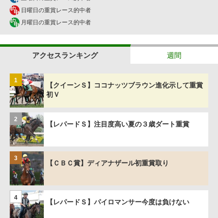
日曜日の重賞レース的中者
月曜日の重賞レース的中者
アクセスランキング
週間
1
【クイーンＳ】ココナッツブラウン進化示して重賞
初Ｖ
2
【レパードＳ】注目度高い夏の３歳ダート重賞
3
【ＣＢＣ賞】ディアナザール初重賞取り
4
【レパードＳ】パイロマンサー今度は負けない