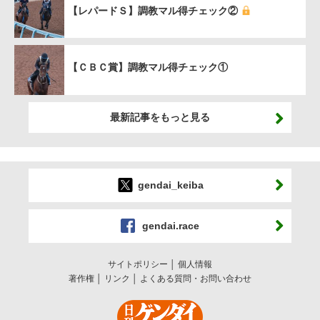
【レパードＳ】調教マル得チェック②
【ＣＢＣ賞】調教マル得チェック①
最新記事をもっと見る
gendai_keiba
gendai.race
サイトポリシー
個人情報
著作権
リンク
よくある質問・お問い合わせ