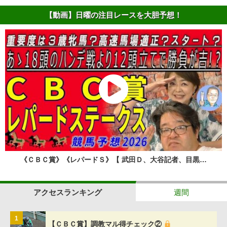
【動画】日曜の注目レースを大胆予想！
《ＣＢＣ賞》《レパードＳ》【 武田Ｄ、大谷記者、目黒…
アクセスランキング
週間
1
【ＣＢＣ賞】調教マル得チェック②