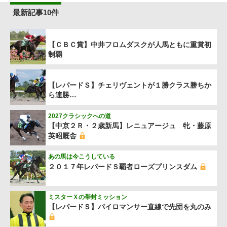
最新記事10件
【ＣＢＣ賞】中井フロムダスクが人馬ともに重賞初
制覇
【レパードＳ】チェリヴェントが１勝クラス勝ちか
ら連勝…
2027クラシックへの道
【中京２Ｒ・２歳新馬】レニュアージュ 牝・藤原
英昭厩舎
あの馬は今こうしている
２０１７年レパードＳ覇者ローズプリンスダム
ミスターＸの帯封ミッション
【レパードＳ】パイロマンサー直線で先団を丸のみ