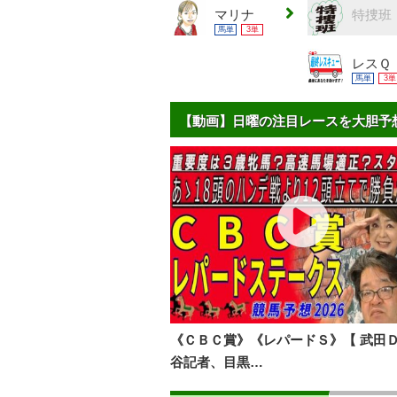
マリナ
特捜班
馬単
3単
レスＱ
馬単
3単
【動画】日曜の注目レースを大胆予
《ＣＢＣ賞》《レパードＳ》【 武田
谷記者、目黒…