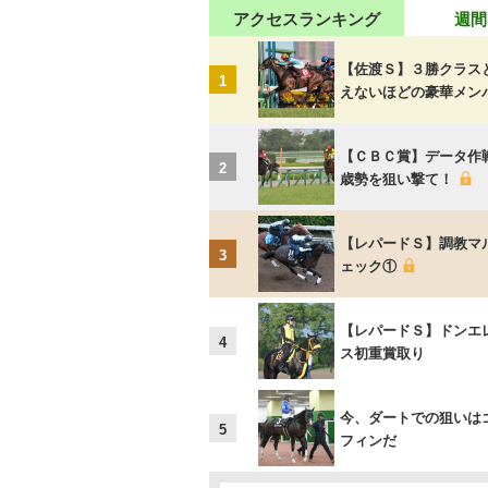
アクセスランキング
週間
【佐渡Ｓ】３勝クラス
1
えないほどの豪華メン
【ＣＢＣ賞】データ作
2
歳勢を狙い撃て！
【レパードＳ】調教マ
3
ェック①
【レパードＳ】ドンエ
4
ス初重賞取り
今、ダートでの狙いは
5
フィンだ