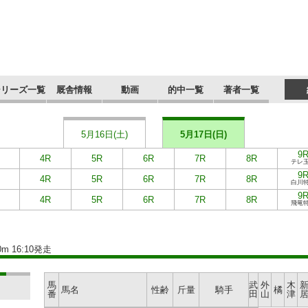
シリーズ一覧
厩舎情報
動画
的中一覧
著者一覧
5月16日(土)
5月17日(日)
9
4R
5R
6R
7R
8R
テレ
9
4R
5R
6R
7R
8R
白川
9
4R
5R
6R
7R
8R
飛竜
0m 16:10発走
馬
武
外
木
馬名
性齢
斤量
騎手
橘
番
田
山
津