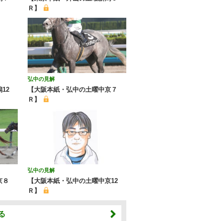
Ｒ】
弘中の見解
12
【大阪本紙・弘中の土曜中京７
Ｒ】
弘中の見解
京８
【大阪本紙・弘中の土曜中京12
Ｒ】
る