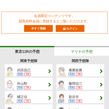
会員限定コンテンツです。
競馬有料会員に登録するとご覧いただけます。
今すぐ登録
ログイン
東京11Rの予想
マリナの予想
関東予想陣
関西予想陣
武田昌已
播磨政勝
馬単
3単
馬単
3単
外山勲
藤岡信三
馬単
3単
馬単
3単
橘正信
新谷学
馬単
3単
馬単
3単