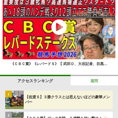
《ＣＢＣ賞》《レパードＳ》【 武田Ｄ、大谷記者、目黒…
アクセスランキング
週間
1
【佐渡Ｓ】３勝クラスとは思えないほどの豪華メン
バー
2