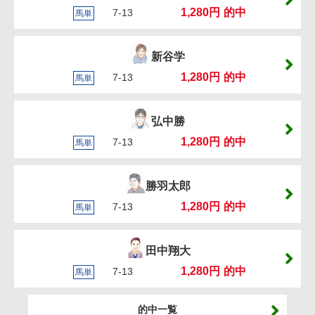
1,280円
的中
7-13
馬単
新谷学
1,280円
的中
7-13
馬単
弘中勝
1,280円
的中
7-13
馬単
勝羽太郎
1,280円
的中
7-13
馬単
田中翔大
1,280円
的中
7-13
馬単
的中一覧