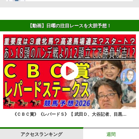
【動画】日曜の注目レースを大胆予想！
《ＣＢＣ賞》《レパードＳ》【 武田Ｄ、大谷記者、目黒…
アクセスランキング
週間