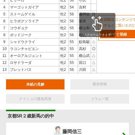
3
ビサーロ
牡2
56
小沢
4
マーゴットガイア
牝2
54
吉村
5
ストームゲイル
牡2
56
藤岡佑
注
会員限定コンテンツ
6
ヒラボクソライア
牡2
56
坂井
録するとご覧いただ
7
コウギョク
牝2
55
横山和
○
今すぐ登録
8
ポッドジーク
牡2
56
松山
スクロールできます
9
シャドウクライ
牝2
55
鮫島駿
△
10
ラコンチャビエン
牝2
55
高杉
◎
11
オーロアルジェント
牝2
55
横山武
△
12
ロサドラーダ
牝2
55
田口
△
13
ブレットパス
牡2
56
川田
△
厩舎情報
本紙の見解
ナイショの勝負馬券
コラム一覧
京都5R２歳新馬の的中
藤岡信三