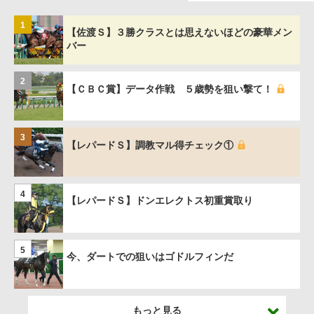
1
【佐渡Ｓ】３勝クラスとは思えないほどの豪華メン
バー
2
【ＣＢＣ賞】データ作戦 ５歳勢を狙い撃て！
3
【レパードＳ】調教マル得チェック①
4
【レパードＳ】ドンエレクトス初重賞取り
5
今、ダートでの狙いはゴドルフィンだ
もっと見る