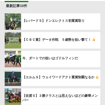
最新記事10件
【レパードＳ】ドンエレクトス初重賞取り
【ＣＢＣ賞】データ作戦 ５歳勢を狙い撃て！
今、ダートでの狙いはゴドルフィンだ
【エルムＳ】ウェイワードアクト重賞制覇なるか
【佐渡Ｓ】３勝クラスとは思えないほどの豪華メン
バー