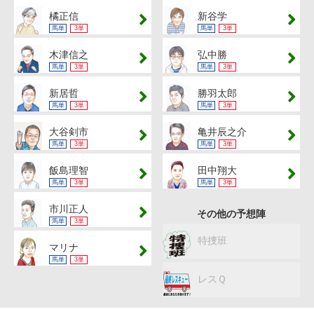
橘正信
新谷学
馬単
3単
馬単
3単
木津信之
弘中勝
馬単
3単
馬単
3単
新居哲
勝羽太郎
馬単
3単
馬単
3単
大谷剣市
亀井辰之介
馬単
3単
馬単
3単
飯島理智
田中翔大
馬単
3単
馬単
3単
市川正人
その他の予想陣
馬単
3単
特捜班
マリナ
馬単
3単
レスＱ