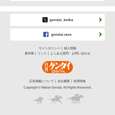
gendai_keiba
gendai.race
サイトポリシー
個人情報
著作権
リンク
よくある質問・お問い合わせ
広告掲載について
会社概要
採用情報
Copyright © Nikkan Gendai. All Rights Reserved.