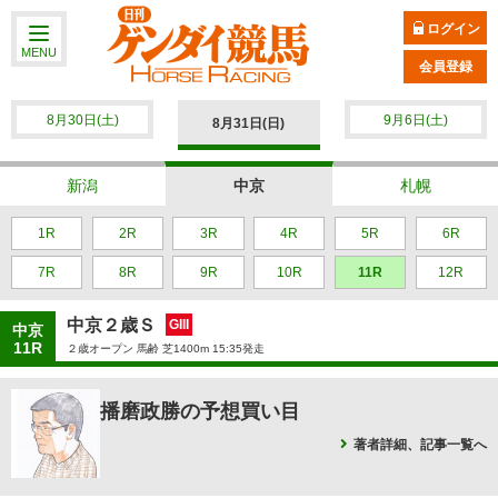
ログイン
MENU
会員登録
8月30日(土)
9月6日(土)
8月31日(日)
新潟
中京
札幌
1R
2R
3R
4R
5R
6R
7R
8R
9R
10R
11R
12R
中京２歳Ｓ
GIII
中京
11R
２歳オープン 馬齢 芝1400m 15:35発走
播磨政勝の予想買い目
著者詳細、記事一覧へ