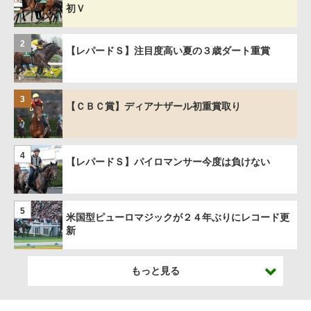
初Ｖ
2
【レパードＳ】注目度高い夏の３歳ダート重賞
3
【ＣＢＣ賞】ディアナザール初重賞取り
4
【レパードＳ】パイロマンサー今度は負けない
5
米国型ピューロマジックが２４年ぶりにレコード更
新
もっと見る