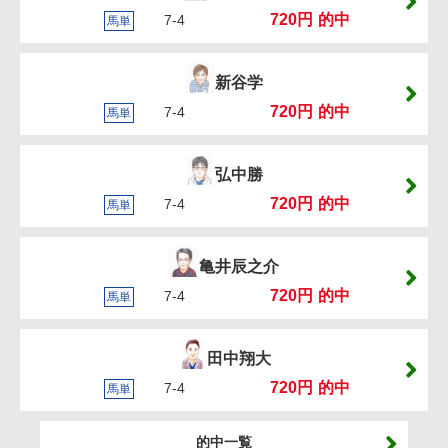
720円
的中
7-4
馬単
新谷学
720円
的中
7-4
馬単
弘中勝
720円
的中
7-4
馬単
亀井辰之介
720円
的中
7-4
馬単
田中翔大
720円
的中
7-4
馬単
的中一覧