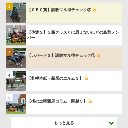
1
【ＣＢＣ賞】調教マル得チェック②
2
【佐渡Ｓ】３勝クラスとは思えないほどの豪華メン
バー
3
【レパードＳ】調教マル得チェック①
4
【札幌本紙・新居のエルムＳ】
5
【橘の土曜競馬コラム・関越Ｓ】
もっと見る