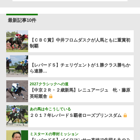
最新記事10件
【ＣＢＣ賞】中井フロムダスクが人馬ともに重賞初
制覇
【レパードＳ】チェリヴェントが１勝クラス勝ちか
ら連勝…
2027クラシックへの道
【中京２Ｒ・２歳新馬】レニュアージュ 牝・藤原
英昭厩舎
あの馬は今こうしている
２０１７年レパードＳ覇者ローズプリンスダム
ミスターＸの帯封ミッション