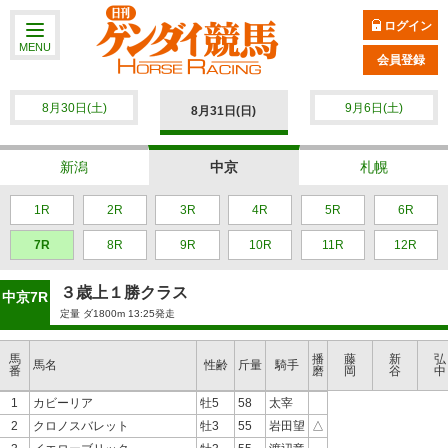
ログイン
MENU
会員登録
8月30日(土)
9月6日(土)
8月31日(日)
新潟
中京
札幌
1R
2R
3R
4R
5R
6R
7R
8R
9R
10R
11R
12R
３歳上１勝クラス
中京7R
定量 ダ1800m 13:25発走
馬
播
藤
新
弘
馬名
性齢
斤量
騎手
番
磨
岡
谷
中
1
カビーリア
牡5
58
太宰
2
クロノスバレット
牡3
55
岩田望
△