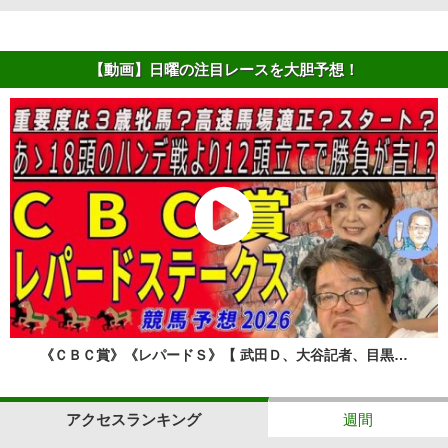
【動画】日曜の注目レースを大胆予想！
《ＣＢＣ賞》《レパードＳ》【 武田Ｄ、大谷記者、目黒…
アクセスランキング
週間