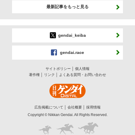
最新記事をもっと見る
gendai_keiba
gendai.race
サイトポリシー
個人情報
著作権
リンク
よくある質問・お問い合わせ
広告掲載について
会社概要
採用情報
Copyright © Nikkan Gendai. All Rights Reserved.