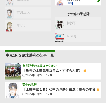
馬単
市川正人
その他の予想陣
特捜班
マリナ
レスＱ
中京1R ２歳未勝利の記事一覧
亀井記者の血統ロックオン
【亀井の土曜競馬コラム・すずらん賞】
2025年8月29日 17:00
弘中の見解
【土曜中京１Ｒ】弘中の見解と厳選！厩舎の本音
2025年8月29日 17:00