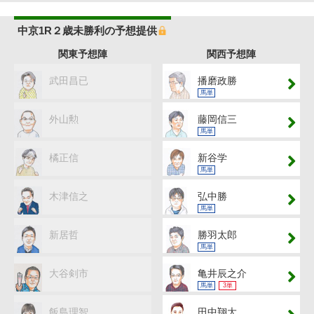
中京1R２歳未勝利の予想提供
関東予想陣
関西予想陣
武田昌已
播磨政勝
馬単
外山勲
藤岡信三
馬単
橘正信
新谷学
馬単
木津信之
弘中勝
馬単
新居哲
勝羽太郎
馬単
大谷剣市
亀井辰之介
馬単
3単
飯島理智
田中翔大