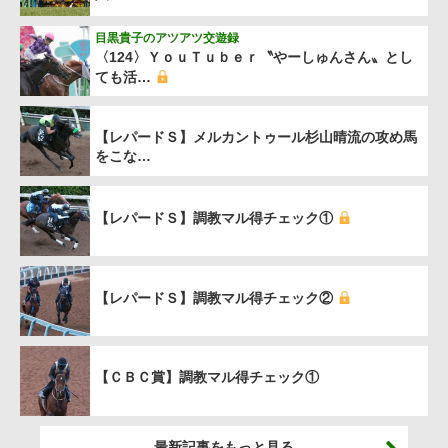
目黒貴子のアツアツ交遊録
〈124〉ＹｏｕＴｕｂｅｒ〝やーしゅんさん〟とし
ても活…
【レパードＳ】メルカントゥール杉山晴流の攻め馬
をこな…
【レパードＳ】調教マル得チェック①
【レパードＳ】調教マル得チェック②
【ＣＢＣ賞】調教マル得チェック①
最新記事をもっと見る