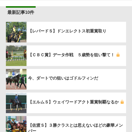
最新記事10件
【レパードＳ】ドンエレクトス初重賞取り
【ＣＢＣ賞】データ作戦 ５歳勢を狙い撃て！
今、ダートでの狙いはゴドルフィンだ
【エルムＳ】ウェイワードアクト重賞制覇なるか
【佐渡Ｓ】３勝クラスとは思えないほどの豪華メン
バー