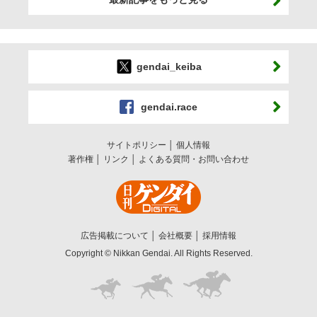
gendai_keiba
gendai.race
サイトポリシー
個人情報
著作権
リンク
よくある質問・お問い合わせ
広告掲載について
会社概要
採用情報
Copyright © Nikkan Gendai. All Rights Reserved.