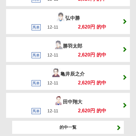
弘中勝
2,620円
的中
12-11
馬単
勝羽太郎
2,620円
的中
12-11
馬単
亀井辰之介
2,620円
的中
12-11
馬単
田中翔大
2,620円
的中
12-11
馬単
的中一覧