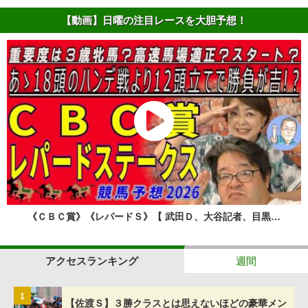
【動画】日曜の注目レースを大胆予想！
《ＣＢＣ賞》《レパードＳ》【 武田Ｄ、大谷記者、目黒…
アクセスランキング
週間
1
【佐渡Ｓ】３勝クラスとは思えないほどの豪華メン