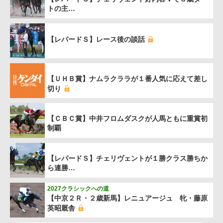
トの主…
【レパードＳ】レース後の談話
【ＵＨＢ賞】ナムラクララが１番人気に応えて差し
切り
【ＣＢＣ賞】中井フロムダスクが人馬ともに重賞初
制覇
【レパードＳ】チェリヴェントが１勝クラス勝ちか
ら連勝…
2027クラシックへの道
【中京２Ｒ・２歳新馬】レニュアージュ 牝・藤原
英昭厩舎