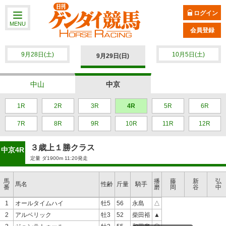
ログイン
MENU
会員登録
9月28日(土)
10月5日(土)
9月29日(日)
中山
中京
1R
2R
3R
4R
5R
6R
7R
8R
9R
10R
11R
12R
３歳上１勝クラス
中京4R
定量 ダ1900m 11:20発走
馬
播
藤
新
弘
馬名
性齢
斤量
騎手
番
磨
岡
谷
中
1
オールタイムハイ
牡5
56
永島
△
2
アルベリック
牡3
52
柴田裕
▲