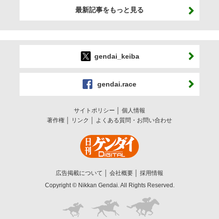
最新記事をもっと見る
gendai_keiba
gendai.race
サイトポリシー
個人情報
著作権
リンク
よくある質問・お問い合わせ
広告掲載について
会社概要
採用情報
Copyright © Nikkan Gendai. All Rights Reserved.