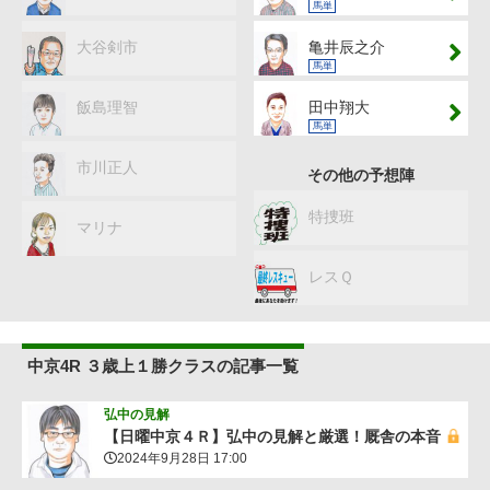
馬単
大谷剣市
亀井辰之介
馬単
飯島理智
田中翔大
馬単
市川正人
その他の予想陣
特捜班
マリナ
レスＱ
中京4R ３歳上１勝クラスの記事一覧
弘中の見解
【日曜中京４Ｒ】弘中の見解と厳選！厩舎の本音
2024年9月28日 17:00