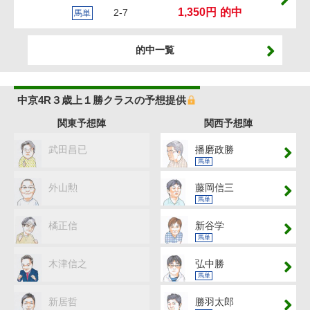
1,350円
的中
2-7
馬単
的中一覧
中京4R３歳上１勝クラスの予想提供
関東予想陣
関西予想陣
武田昌已
播磨政勝
馬単
外山勲
藤岡信三
馬単
橘正信
新谷学
馬単
木津信之
弘中勝
馬単
新居哲
勝羽太郎