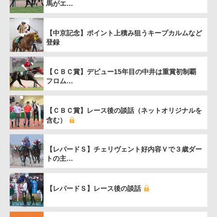
馬がエ…
【中京記念】ポイント上積み狙うキープカルムなど
登録
【ＣＢＣ賞】デビュー15年目の中井は重賞初制覇
フロム…
【ＣＢＣ賞】レース後の談話（ネットオリジナルを
含む）
【レパードＳ】チェリヴェント好内容Ｖで３歳ダー
トの主…
【レパードＳ】レース後の談話