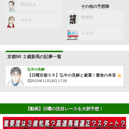
市川正人
その他の予想陣
特捜班
マリナ
レスＱ
京都5R ２歳新馬の記事一覧
弘中の見解
【日曜京都５Ｒ】弘中の見解と厳選！厩舎の本音
2023年11月18日 17:00
【動画】日曜の注目レースを大胆予想！