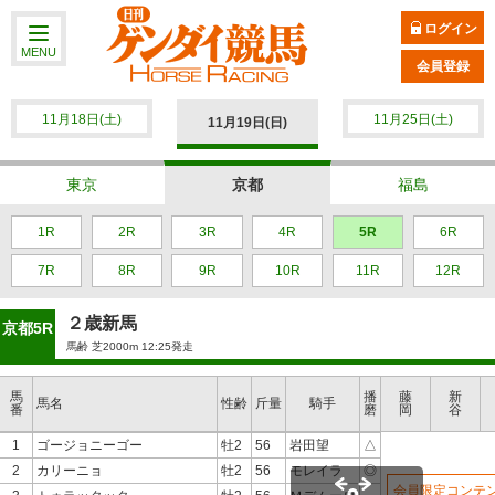
ログイン
MENU
会員登録
11月18日(土)
11月25日(土)
11月19日(日)
東京
京都
福島
1R
2R
3R
4R
5R
6R
7R
8R
9R
10R
11R
12R
２歳新馬
京都5R
馬齢 芝2000m 12:25発走
馬
播
藤
新
馬名
性齢
斤量
騎手
番
磨
岡
谷
1
ゴージョニーゴー
牡2
56
岩田望
△
2
カリーニョ
牡2
56
モレイラ
◎
会員限定コンテ