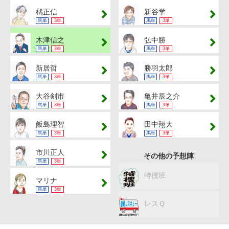
橘正信
新谷学
馬単
3単
馬単
3単
木津信之
弘中勝
馬単
3単
馬単
3単
新居哲
勝羽太郎
馬単
3単
馬単
3単
大谷剣市
亀井辰之介
馬単
3単
馬単
3単
飯島理智
田中翔大
馬単
3単
馬単
3単
市川正人
その他の予想陣
馬単
3単
特捜班
マリナ
馬単
3単
レスＱ