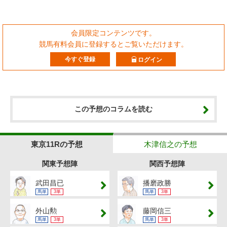
会員限定コンテンツです。
競馬有料会員に登録するとご覧いただけます。
今すぐ登録
ログイン
この予想のコラムを読む
東京11Rの予想
木津信之の予想
関東予想陣
関西予想陣
武田昌已
播磨政勝
馬単
3単
馬単
3単
外山勲
藤岡信三
馬単
3単
馬単
3単