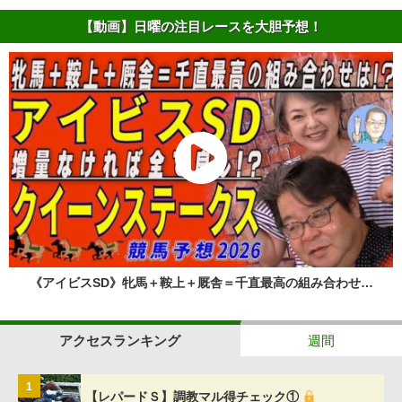
【動画】日曜の注目レースを大胆予想！
《アイビスSD》牝馬＋鞍上＋厩舎＝千直最高の組み合わせ…
アクセスランキング
週間
1
【レパードＳ】調教マル得チェック①