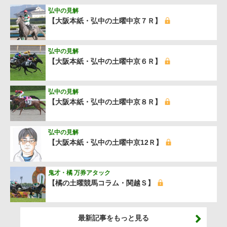
弘中の見解
【大阪本紙・弘中の土曜中京７Ｒ】
弘中の見解
【大阪本紙・弘中の土曜中京６Ｒ】
弘中の見解
【大阪本紙・弘中の土曜中京８Ｒ】
弘中の見解
【大阪本紙・弘中の土曜中京12Ｒ】
鬼才・橘 万券アタック
【橘の土曜競馬コラム・関越Ｓ】
最新記事をもっと見る