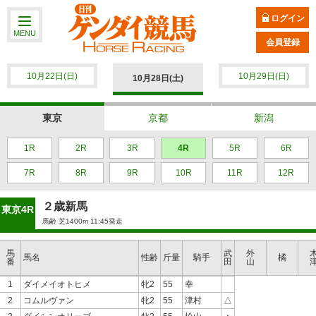
ログイン
MENU
会員登録
10月22日(日)
10月29日(日)
10月28日(土)
東京
京都
新潟
1R
2R
3R
4R
5R
6R
7R
8R
9R
10R
11R
12R
２歳新馬
東京4R
馬齢 芝1400m 11:45発走
馬
武
外
馬名
性齢
斤量
騎手
橘
番
田
山
1
ダイメイオトヒメ
牝2
55
幸
2
コムルヴァン
牝2
55
津村
△