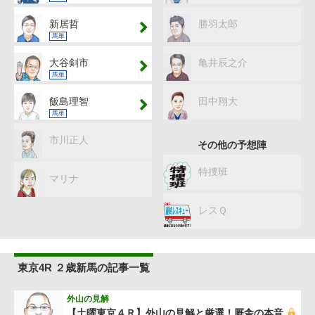
新居哲
勝羽太郎
馬単
大谷剣市
亀井辰之介
馬単
飯島理智
田中翔大
馬単
市川正人
その他の予想陣
特捜班
マリナ
レスＱ
東京4R ２歳新馬の記事一覧
外山の見解
【土曜東京４Ｒ】外山の見解と厳選！厩舎の本音