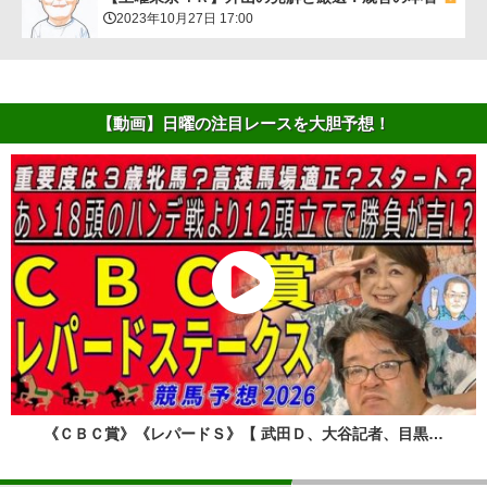
2023年10月27日 17:00
【動画】日曜の注目レースを大胆予想！
《ＣＢＣ賞》《レパードＳ》【 武田Ｄ、大谷記者、目黒…