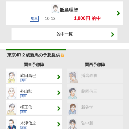
飯島理智
1,800円
的中
10-12
馬単
的中一覧
東京4R２歳新馬の予想提供
関東予想陣
関西予想陣
武田昌已
播磨政勝
馬単
外山勲
藤岡信三
馬単
橘正信
新谷学
馬単
木津信之
弘中勝
馬単