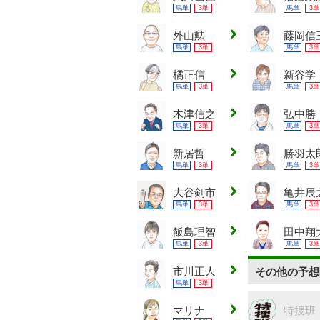
馬単
3単
馬単
3単
外山勲
藤岡信
馬単
3単
馬単
3単
橘正信
新谷学
馬単
3単
馬単
3単
木津信之
弘中勝
馬単
3単
馬単
3単
新居哲
勝羽太
馬単
3単
馬単
3単
大谷剣市
亀井辰
馬単
3単
馬単
3単
飯島理智
田中翔
馬単
3単
馬単
3単
市川正人
その他の予想
馬単
3単
マリナ
特捜班