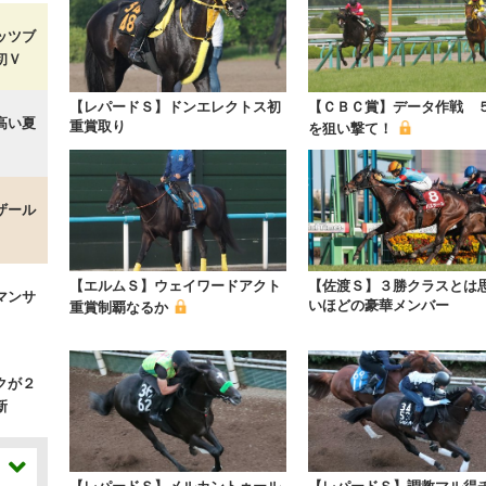
ッツブ
初Ｖ
【レパードＳ】ドンエレクトス初
【ＣＢＣ賞】データ作戦 
高い夏
重賞取り
を狙い撃て！
ザール
【エルムＳ】ウェイワードアクト
【佐渡Ｓ】３勝クラスとは
マンサ
いほどの豪華メンバー
重賞制覇なるか
クが２
新