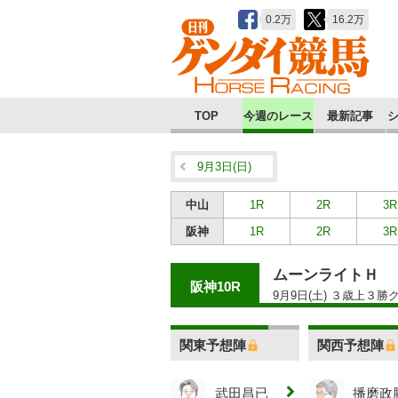
0.2万
16.2万
TOP
今週のレース
最新記事
9月3日(日)
中山
1R
2R
3R
阪神
1R
2R
3R
ムーンライトＨ
阪神10R
9月9日(土) ３歳上３勝ク
関東予想陣
関西予想陣
武田昌已
播磨政