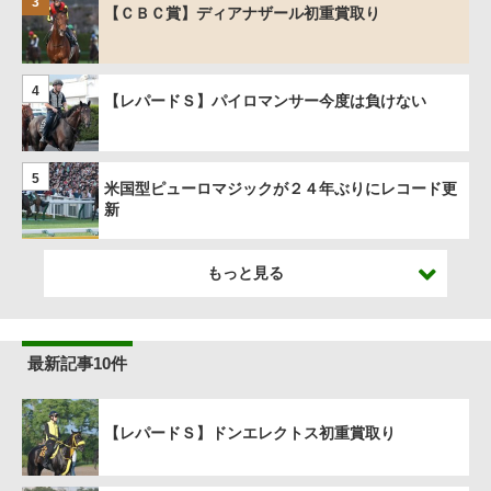
3
【ＣＢＣ賞】ディアナザール初重賞取り
4
【レパードＳ】パイロマンサー今度は負けない
5
米国型ピューロマジックが２４年ぶりにレコード更
新
もっと見る
最新記事10件
【レパードＳ】ドンエレクトス初重賞取り