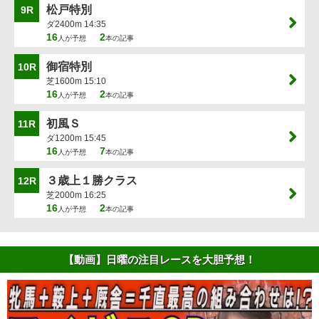
松戸特別
9R
ダ2400m 14:35
16
2
人が予想
本の記事
御宿特別
10R
芝1600m 15:10
16
2
人が予想
本の記事
初風Ｓ
11R
ダ1200m 15:45
16
7
人が予想
本の記事
３歳上１勝クラス
12R
芝2000m 16:25
16
2
人が予想
本の記事
【動画】日曜の注目レースを大胆予想！