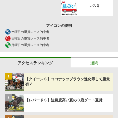
レスＱ
アイコンの説明
土曜日の重賞レース的中者
日曜日の重賞レース的中者
月曜日の重賞レース的中者
アクセスランキング
週間
1
【クイーンＳ】ココナッツブラウン進化示して重賞
初Ｖ
2
【レパードＳ】注目度高い夏の３歳ダート重賞