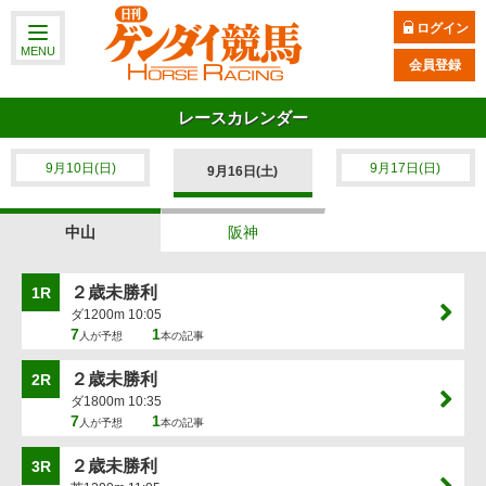
ログイン
MENU
会員登録
レースカレンダー
9月10日(日)
9月17日(日)
9月16日(土)
中山
阪神
２歳未勝利
1R
ダ1200m 10:05
7
1
人が予想
本の記事
２歳未勝利
2R
ダ1800m 10:35
7
1
人が予想
本の記事
２歳未勝利
3R