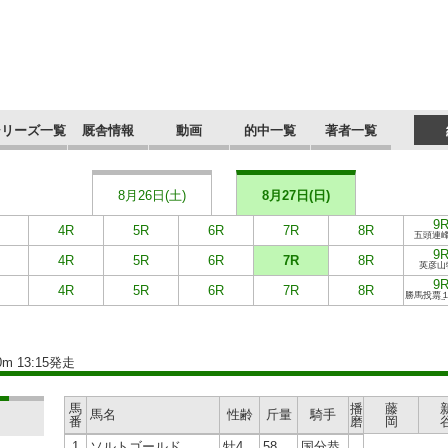
シリーズ一覧
厩舎情報
動画
的中一覧
著者一覧
8月26日(土)
8月27日(日)
9
4R
5R
6R
7R
8R
五頭連
9
4R
5R
6R
7R
8R
英彦山
9
4R
5R
6R
7R
8R
勝馬投票
年記
0m 13:15発走
馬
播
藤
馬名
性齢
斤量
騎手
番
磨
岡
1
ソルトゴールド
牡4
58
国分恭