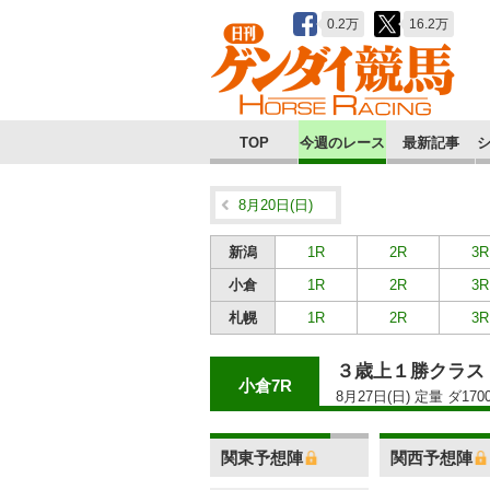
0.2万
16.2万
TOP
今週のレース
最新記事
8月20日(日)
新潟
1R
2R
3R
小倉
1R
2R
3R
札幌
1R
2R
3R
３歳上１勝クラス
小倉7R
8月27日(日) 定量 ダ170
関東予想陣
関西予想陣