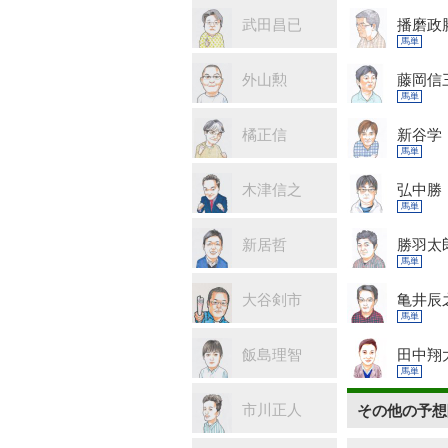
武田昌已
播磨政
馬単
外山勲
藤岡信
馬単
橘正信
新谷学
馬単
木津信之
弘中勝
馬単
新居哲
勝羽太
馬単
大谷剣市
亀井辰
馬単
飯島理智
田中翔
馬単
市川正人
その他の予想