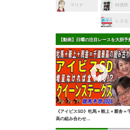
マリナ
特捜班
レスＱ
【動画】日曜の注目レースを大胆予
《アイビスSD》牝馬＋鞍上＋厩舎＝
高の組み合わせ…