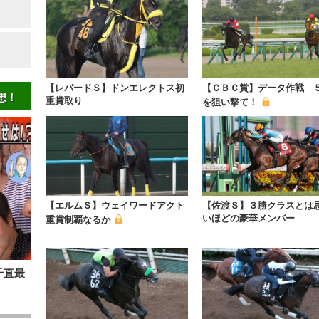
【レパードＳ】ドンエレクトス初
【ＣＢＣ賞】データ作戦 
想！
重賞取り
を狙い撃て！
【エルムＳ】ウェイワードアクト
【佐渡Ｓ】３勝クラスとは
いほどの豪華メンバー
重賞制覇なるか
千直最