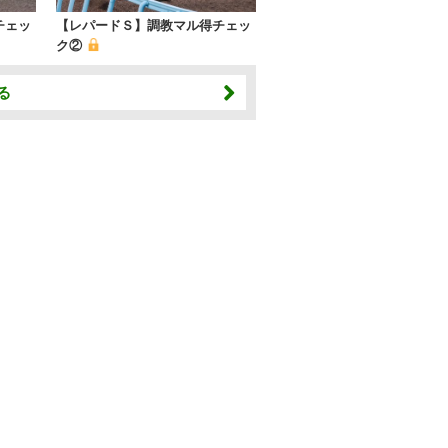
チェッ
【レパードＳ】調教マル得チェッ
ク②
る