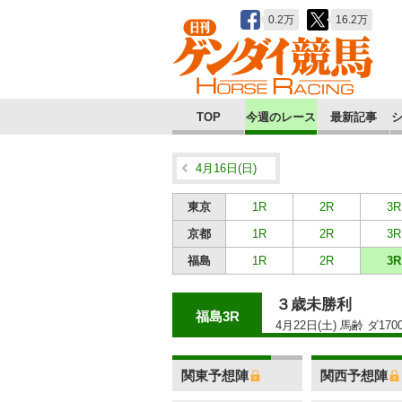
0.2万
16.2万
TOP
今週のレース
最新記事
4月16日(日)
東京
1R
2R
3R
京都
1R
2R
3R
福島
1R
2R
3R
３歳未勝利
福島3R
4月22日(土) 馬齢 ダ170
関東予想陣
関西予想陣