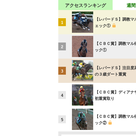
アクセスランキング
週間
【レパードＳ】調教マ
1
ェック①
【ＣＢＣ賞】調教マル
2
ック①
【レパードＳ】注目度
3
の３歳ダート重賞
【ＣＢＣ賞】ディアナ
4
初重賞取り
【ＣＢＣ賞】調教マル
5
ック②