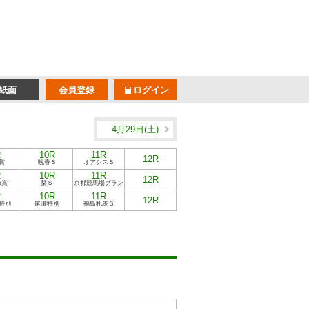
紙面
会員登録
ログイン
4月29日(土)
R
10R
11R
12R
賞
晩春Ｓ
オアシスＳ
R
10R
11R
12R
め賞
栞Ｓ
京都競馬場グラン
ドオープン記念
R
10R
11R
12R
特別
尾瀬特別
福島牝馬Ｓ