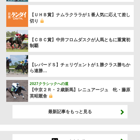
【ＵＨＢ賞】ナムラクララが１番人気に応えて差し
切り
【ＣＢＣ賞】中井フロムダスクが人馬ともに重賞初
制覇
【レパードＳ】チェリヴェントが１勝クラス勝ちか
ら連勝…
2027クラシックへの道
【中京２Ｒ・２歳新馬】レニュアージュ 牝・藤原
英昭厩舎
最新記事をもっと見る