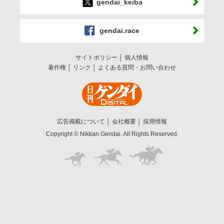
gendai_keiba
gendai.race
サイトポリシー
個人情報
著作権
リンク
よくある質問・お問い合わせ
広告掲載について
会社概要
採用情報
Copyright © Nikkan Gendai. All Rights Reserved.