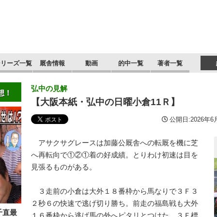
シリーズ一覧
厩舎情報
動画
的中一覧
著者一覧
弘中の見解
想！
【大阪本紙・弘中の日曜小倉11Ｒ】
公開日:2026年6月
アサクサグレースは加藤公厩舎への転厩を機に芝
へ再転向で①②①着の好成績。とりわけ初速は目を
見張るものがある。
３走前の小倉は大外１８番枠から馬なりで３Ｆ３
２秒６の快速で逃げ切り勝ち。前走の福島戦も大外
千直最
１６番枠から逃げ馬の外へピタリとつけた。３Ｆ標