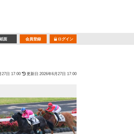
紙面
会員登録
ログイン
27日 17:00
更新日:2026年6月27日 17:00