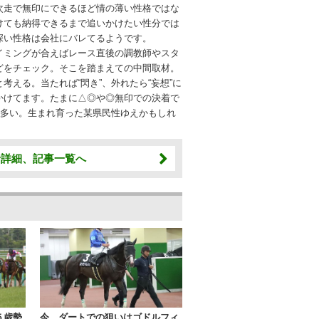
次走で無印にできるほど情の薄い性格ではな
けても納得できるまで追いかけたい性分では
深い性格は会社にバレてるようです。
ミングが合えばレース直後の調教師やスタ
どをチェック。そこを踏まえての中間取材。
考える。当たれば“閃き”、外れたら“妄想”に
かけてます。たまに△◎や◎無印での決着で
も多い。生まれ育った某県民性ゆえかもしれ
者詳細、記事一覧へ
５歳勢
今、ダートでの狙いはゴドルフィ