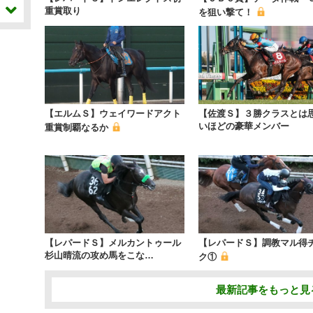
重賞取り
を狙い撃て！
【エルムＳ】ウェイワードアクト
【佐渡Ｓ】３勝クラスとは
いほどの豪華メンバー
重賞制覇なるか
【レパードＳ】メルカントゥール
【レパードＳ】調教マル得
杉山晴流の攻め馬をこな…
ク①
最新記事をもっと見