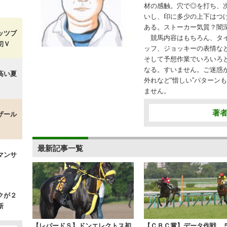
材の感触。穴で◎を打ち、
いし、印に多少の上下はつ
ある。ストーカー気質？闇
ッツブ
競馬内容はもちろん、タイ
初Ｖ
ッフ、ジョッキーの表情な
そして予想作業でいろいろと
なる。すいません。ご迷惑
高い夏
外れなど“惜しい”パターン
ません。
著
ザール
最新記事一覧
マンサ
クが２
新
【レパードＳ】ドンエレクトス初
【ＣＢＣ賞】データ作戦 