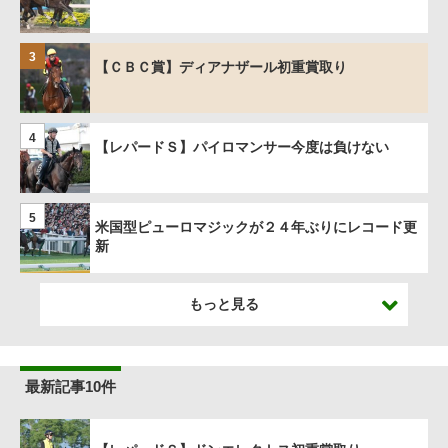
3
【ＣＢＣ賞】ディアナザール初重賞取り
4
【レパードＳ】パイロマンサー今度は負けない
5
米国型ピューロマジックが２４年ぶりにレコード更
新
もっと見る
最新記事10件