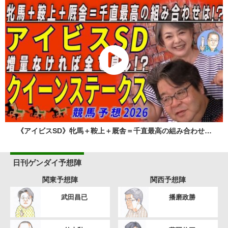
《アイビスSD》牝馬＋鞍上＋厩舎＝千直最高の組み合わせ…
日刊ゲンダイ予想陣
関東予想陣
関西予想陣
武田昌已
播磨政勝