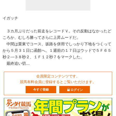
イガッチ
３カ月ぶりだった前走をレコードＶ。その反動はなかったど
ころか、むしろ勝ってさらに上昇ムードだ。
中間は栗東でコース、坂路を併用でしっかり下地をつくって
から５月３１日に函館へ。１週前の１７日はウッドで５Ｆ６５
秒２―３８秒２、１Ｆ１２秒７をマークした。
最終追い切…
会員限定コンテンツです。
競馬有料会員に登録するとご覧いただけます。
今すぐ登録
ログイン