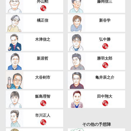
外山勲
藤岡信三
橘正信
新谷学
木津信之
弘中勝
新居哲
勝羽太郎
大谷剣市
亀井辰之介
飯島理智
田中翔大
市川正人
その他の予想陣