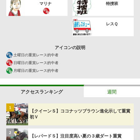
マリナ
特捜班
レスＱ
アイコンの説明
土曜日の重賞レース的中者
日曜日の重賞レース的中者
月曜日の重賞レース的中者
アクセスランキング
週間
1
【クイーンＳ】ココナッツブラウン進化示して重賞
初Ｖ
2
【レパードＳ】注目度高い夏の３歳ダート重賞