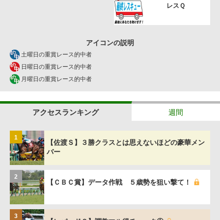
レスＱ
アイコンの説明
土曜日の重賞レース的中者
日曜日の重賞レース的中者
月曜日の重賞レース的中者
アクセスランキング
週間
1
【佐渡Ｓ】３勝クラスとは思えないほどの豪華メン
バー
2
【ＣＢＣ賞】データ作戦 ５歳勢を狙い撃て！
3