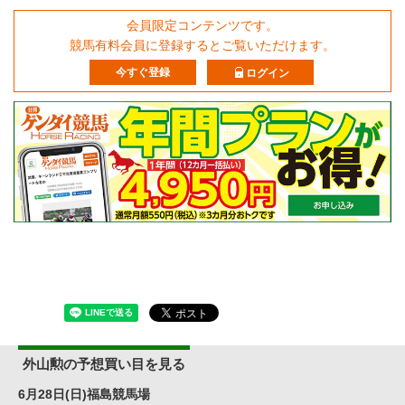
会員限定コンテンツです。
競馬有料会員に登録するとご覧いただけます。
今すぐ登録
ログイン
外山勲の予想買い目を見る
6月28日(日)福島競馬場