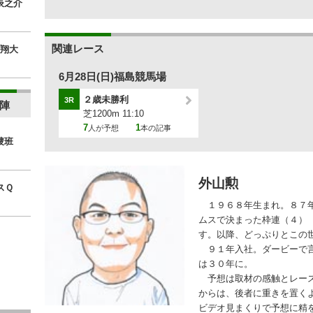
辰之介
関連レース
翔大
6月28日(日)福島競馬場
２歳未勝利
3R
陣
芝1200m 11:10
7
1
人が予想
本の記事
捜班
外山勲
スＱ
１９６８年生まれ。８７年
ムスで決まった枠連（４）
す。以降、どっぷりとこの
９１年入社。ダービーで言
は３０年に。
予想は取材の感触とレース
からは、後者に重きを置く
ビデオ見まくりで予想に精