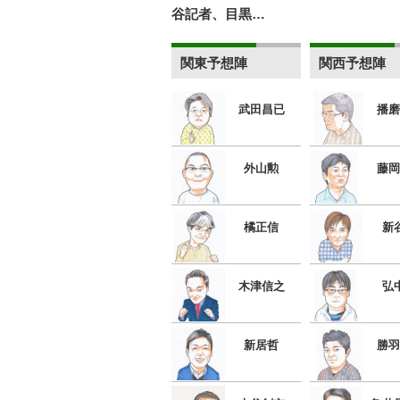
谷記者、目黒…
関東予想陣
関西予想陣
武田昌已
播磨
外山勲
藤岡
橘正信
新
木津信之
弘
新居哲
勝羽