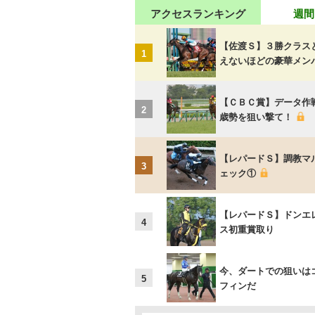
アクセスランキング
週間
【佐渡Ｓ】３勝クラス
1
えないほどの豪華メン
【ＣＢＣ賞】データ作
2
歳勢を狙い撃て！
【レパードＳ】調教マ
3
ェック①
【レパードＳ】ドンエ
4
ス初重賞取り
今、ダートでの狙いは
5
フィンだ