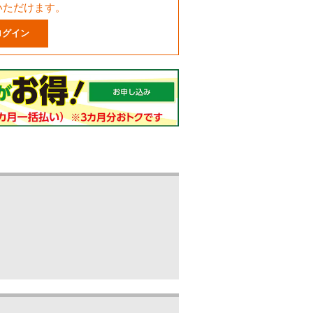
いただけます。
ログイン