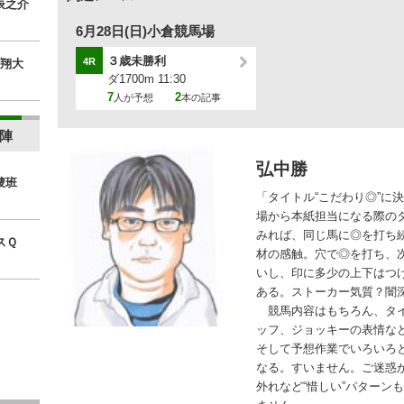
辰之介
6月28日(日)小倉競馬場
３歳未勝利
4R
翔大
ダ1700m 11:30
7
2
人が予想
本の記事
陣
弘中勝
捜班
「タイトル“こだわり◎”に
場から本紙担当になる際のタ
みれば、同じ馬に◎を打ち
スＱ
材の感触。穴で◎を打ち、
いし、印に多少の上下はつ
ある。ストーカー気質？闇
競馬内容はもちろん、タイ
ッフ、ジョッキーの表情な
そして予想作業でいろいろと
なる。すいません。ご迷惑
外れなど“惜しい”パターン