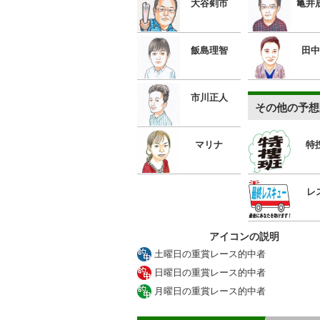
大谷剣市
亀井
飯島理智
田中
市川正人
その他の予想
マリナ
特
レ
アイコンの説明
土曜日の重賞レース的中者
日曜日の重賞レース的中者
月曜日の重賞レース的中者