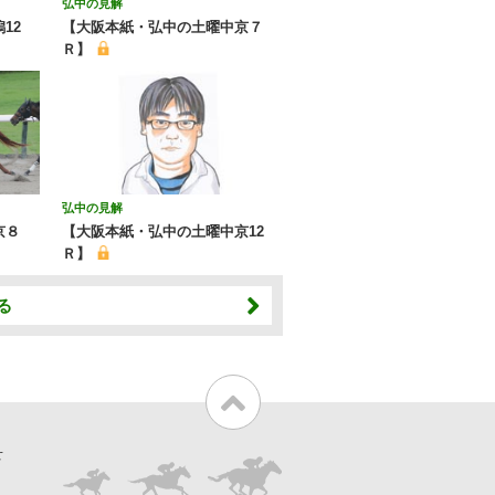
弘中の見解
12
【大阪本紙・弘中の土曜中京７
Ｒ】
弘中の見解
京８
【大阪本紙・弘中の土曜中京12
Ｒ】
る
せ