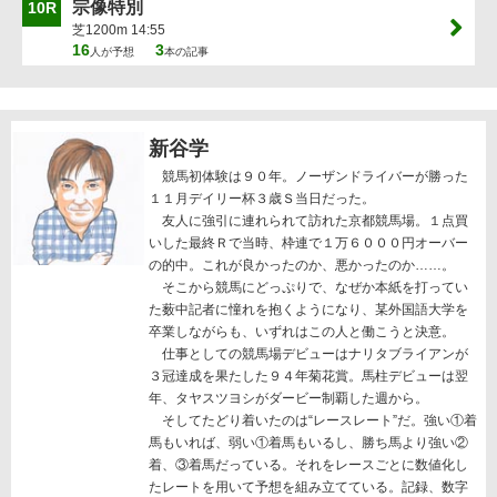
宗像特別
10R
芝1200m 14:55
16
3
人が予想
本の記事
新谷学
競馬初体験は９０年。ノーザンドライバーが勝った
１１月デイリー杯３歳Ｓ当日だった。
友人に強引に連れられて訪れた京都競馬場。１点買
いした最終Ｒで当時、枠連で１万６０００円オーバー
の的中。これが良かったのか、悪かったのか……。
そこから競馬にどっぷりで、なぜか本紙を打ってい
た薮中記者に憧れを抱くようになり、某外国語大学を
卒業しながらも、いずれはこの人と働こうと決意。
仕事としての競馬場デビューはナリタブライアンが
３冠達成を果たした９４年菊花賞。馬柱デビューは翌
年、タヤスツヨシがダービー制覇した週から。
そしてたどり着いたのは“レースレート”だ。強い①着
馬もいれば、弱い①着馬もいるし、勝ち馬より強い②
着、③着馬だっている。それをレースごとに数値化し
たレートを用いて予想を組み立てている。記録、数字