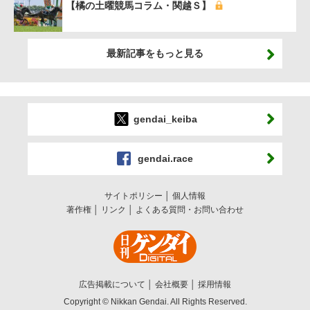
【橘の土曜競馬コラム・関越Ｓ】
最新記事をもっと見る
gendai_keiba
gendai.race
サイトポリシー
個人情報
著作権
リンク
よくある質問・お問い合わせ
広告掲載について
会社概要
採用情報
Copyright © Nikkan Gendai. All Rights Reserved.