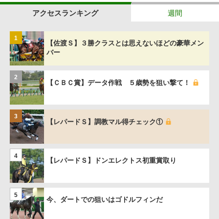
アクセスランキング
週間
1
【佐渡Ｓ】３勝クラスとは思えないほどの豪華メン
バー
2
【ＣＢＣ賞】データ作戦 ５歳勢を狙い撃て！
3
【レパードＳ】調教マル得チェック①
4
【レパードＳ】ドンエレクトス初重賞取り
5
今、ダートでの狙いはゴドルフィンだ