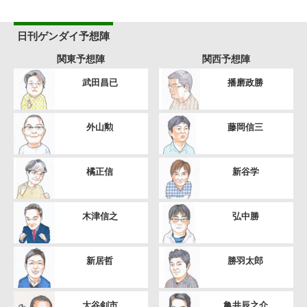
日刊ゲンダイ予想陣
関東予想陣
関西予想陣
武田昌已
播磨政勝
外山勲
藤岡信三
橘正信
新谷学
木津信之
弘中勝
新居哲
勝羽太郎
大谷剣市
亀井辰之介