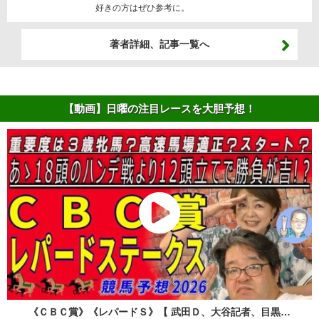
好きの方はぜひ参考に。
著者詳細、記事一覧へ
【動画】日曜の注目レースを大胆予想！
《ＣＢＣ賞》《レパードＳ》【 武田Ｄ、大谷記者、目黒…