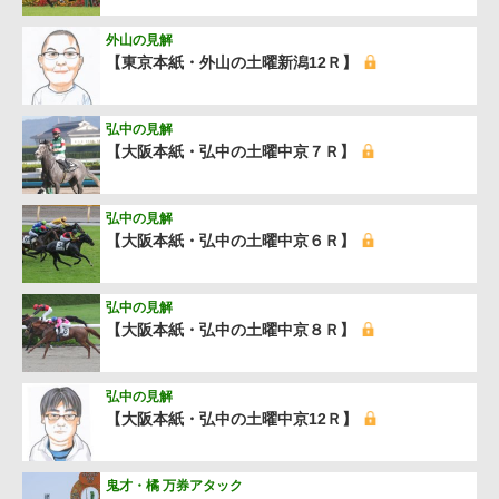
外山の見解
【東京本紙・外山の土曜新潟12Ｒ】
弘中の見解
【大阪本紙・弘中の土曜中京７Ｒ】
弘中の見解
【大阪本紙・弘中の土曜中京６Ｒ】
弘中の見解
【大阪本紙・弘中の土曜中京８Ｒ】
弘中の見解
【大阪本紙・弘中の土曜中京12Ｒ】
鬼才・橘 万券アタック