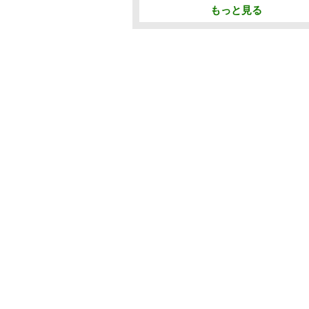
もっと見る