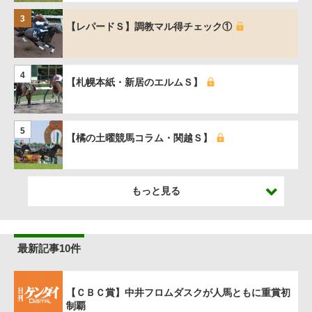
3
【レパードＳ】調教マル得チェック①
4
【札幌本紙・新居のエルムＳ】
5
【橘の土曜競馬コラム・関越Ｓ】
もっと見る
最新記事10件
【ＣＢＣ賞】中井フロムダスクが人馬ともに重賞初
制覇