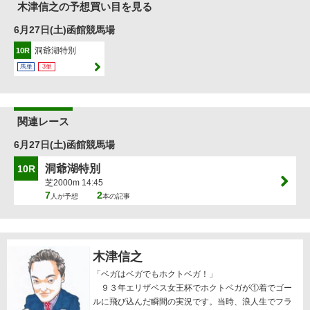
木津信之の予想買い目を見る
6月27日(土)函館競馬場
洞爺湖特別
10R
馬単
3単
関連レース
6月27日(土)函館競馬場
洞爺湖特別
10R
芝2000m 14:45
7
2
人が予想
本の記事
木津信之
「ベガはベガでもホクトベガ！」
９３年エリザベス女王杯でホクトベガが①着でゴー
ルに飛び込んだ瞬間の実況です。当時、浪人生でフラ