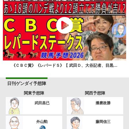
《ＣＢＣ賞》《レパードＳ》【 武田Ｄ、大谷記者、目黒…
日刊ゲンダイ予想陣
関東予想陣
関西予想陣
武田昌已
播磨政勝
外山勲
藤岡信三