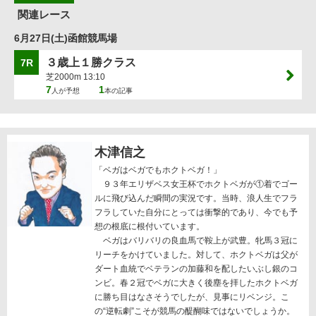
関連レース
6月27日(土)函館競馬場
３歳上１勝クラス
7R
芝2000m 13:10
7
1
人が予想
本の記事
木津信之
「ベガはベガでもホクトベガ！」
９３年エリザベス女王杯でホクトベガが①着でゴー
ルに飛び込んだ瞬間の実況です。当時、浪人生でフラ
フラしていた自分にとっては衝撃的であり、今でも予
想の根底に根付いています。
ベガはバリバリの良血馬で鞍上が武豊。牝馬３冠に
リーチをかけていました。対して、ホクトベガは父が
ダート血統でベテランの加藤和を配したいぶし銀のコ
ンビ。春２冠でベガに大きく後塵を拝したホクトベガ
に勝ち目はなさそうでしたが、見事にリベンジ。こ
の“逆転劇”こそが競馬の醍醐味ではないでしょうか。