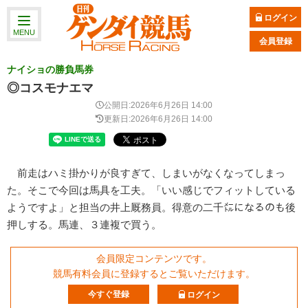
ログイン
MENU
会員登録
ナイショの勝負馬券
◎コスモナエマ
公開日:2026年6月26日 14:00
更新日:2026年6月26日 14:00
前走はハミ掛かりが良すぎて、しまいがなくなってしまっ
た。そこで今回は馬具を工夫。「いい感じでフィットしている
ようですよ」と担当の井上厩務員。得意の二千㍍になるのも後
押しする。馬連、３連複で買う。
会員限定コンテンツです。
競馬有料会員に登録するとご覧いただけます。
今すぐ登録
ログイン