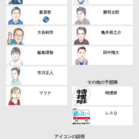
新居哲
勝羽太郎
大谷剣市
亀井辰之介
飯島理智
田中翔大
市川正人
その他の予想陣
マリナ
特捜班
レスＱ
アイコンの説明