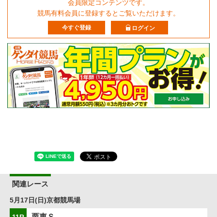
会員限定コンテンツです。
競馬有料会員に登録するとご覧いただけます。
今すぐ登録
ログイン
関連レース
5月17日(日)京都競馬場
栗東Ｓ
11R