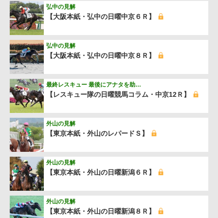
弘中の見解
【大阪本紙・弘中の日曜中京６Ｒ】
弘中の見解
【大阪本紙・弘中の日曜中京８Ｒ】
最終レスキュー 最後にアナタを助…
【レスキュー隊の日曜競馬コラム・中京12Ｒ】
外山の見解
【東京本紙・外山のレパードＳ】
外山の見解
【東京本紙・外山の日曜新潟６Ｒ】
外山の見解
【東京本紙・外山の日曜新潟８Ｒ】