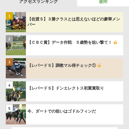
アクセスランキング
週間
1
【佐渡Ｓ】３勝クラスとは思えないほどの豪華メン
バー
2
【ＣＢＣ賞】データ作戦 ５歳勢を狙い撃て！
3
【レパードＳ】調教マル得チェック①
4
【レパードＳ】ドンエレクトス初重賞取り
5
今、ダートでの狙いはゴドルフィンだ