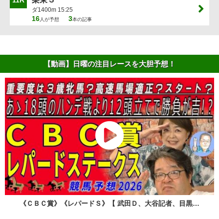
ダ1400m 15:25
16
3
人が予想
本の記事
【動画】日曜の注目レースを大胆予想！
《ＣＢＣ賞》《レパードＳ》【 武田Ｄ、大谷記者、目黒…