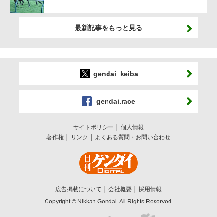
最新記事をもっと見る
gendai_keiba
gendai.race
サイトポリシー
個人情報
著作権
リンク
よくある質問・お問い合わせ
広告掲載について
会社概要
採用情報
Copyright © Nikkan Gendai. All Rights Reserved.