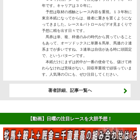
年です。キャリアは３０年に。
予想は取材の感触とレース内容を重視。１３年秋に
東京本紙になってからは、後者に重きを置くようにな
ってきました。レース＆パトロールビデオ見まくりで
予想に精を出す日々です。
馬券は単、複、枠連のみの時代から買っていること
もあって、オーソドックスに単勝＆馬単、馬連の２連
系までが多いですね。３連単は自信がある時に頭固定
で、というパターンです。
本紙だけにまずは的中が一番の使命でも、儲けて終
わらなければ意味がない。回収率重視で頑張っていま
す。人気薄の◎にも、ぜひ注目してください。
著者詳細、記事一覧へ
【動画】日曜の注目レースを大胆予想！