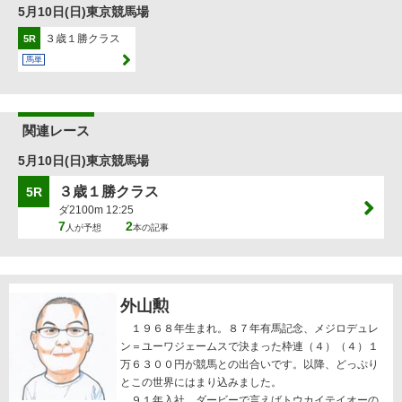
5月10日(日)東京競馬場
３歳１勝クラス
5R
馬単
関連レース
5月10日(日)東京競馬場
３歳１勝クラス
5R
ダ2100m 12:25
7
2
人が予想
本の記事
外山勲
１９６８年生まれ。８７年有馬記念、メジロデュレ
ン＝ユーワジェームスで決まった枠連（４）（４）１
万６３００円が競馬との出合いです。以降、どっぷり
とこの世界にはまり込みました。
９１年入社。ダービーで言えばトウカイテイオーの