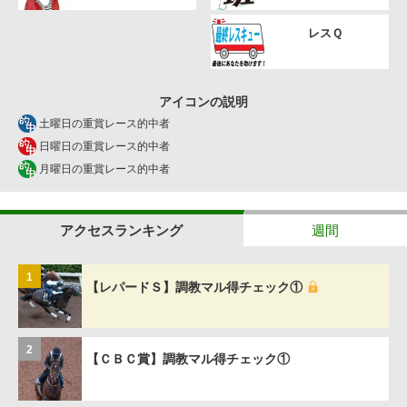
レスＱ
アイコンの説明
土曜日の重賞レース的中者
日曜日の重賞レース的中者
月曜日の重賞レース的中者
アクセスランキング
週間
1
【レパードＳ】調教マル得チェック①
2
【ＣＢＣ賞】調教マル得チェック①