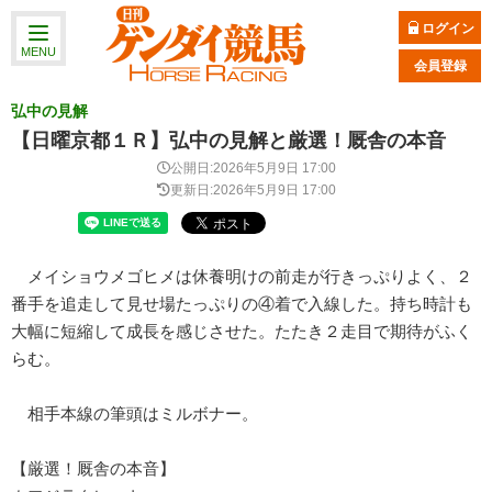
ログイン
MENU
会員登録
弘中の見解
【日曜京都１Ｒ】弘中の見解と厳選！厩舎の本音
公開日:2026年5月9日 17:00
更新日:2026年5月9日 17:00
メイショウメゴヒメは休養明けの前走が行きっぷりよく、２
番手を追走して見せ場たっぷりの④着で入線した。持ち時計も
大幅に短縮して成長を感じさせた。たたき２走目で期待がふく
らむ。
相手本線の筆頭はミルボナー。
【厳選！厩舎の本音】