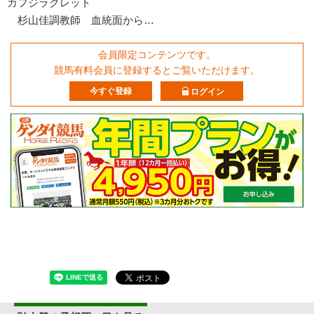
カフジラクレット
杉山佳調教師 血統面から…
会員限定コンテンツです。
競馬有料会員に登録するとご覧いただけます。
今すぐ登録
ログイン