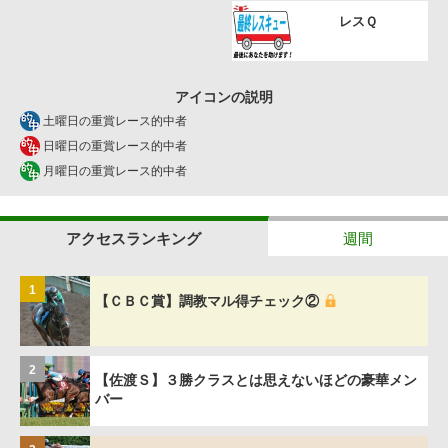
レスＱ
アイコンの説明
土曜日の重賞レース的中者
日曜日の重賞レース的中者
月曜日の重賞レース的中者
アクセスランキング
週間
1
【ＣＢＣ賞】調教マル得チェック②
2
【佐渡Ｓ】３勝クラスとは思えないほどの豪華メン
バー