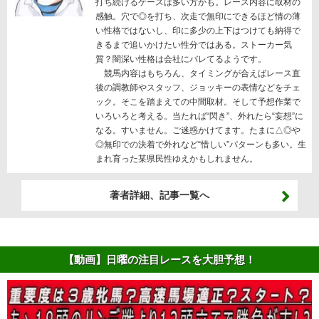
打ち続けるケースは多い方かも。レース内容に取材の
感触。穴で◎を打ち、次走で無印にできるほど情の薄
い性格ではないし、印に多少の上下はつけても納得で
きるまで追いかけたい性分ではある。ストーカー気
質？闇深い性格は会社にバレてるようです。
競馬内容はもちろん、タイミングが合えばレース直
後の調教師やスタッフ、ジョッキーの表情などをチェ
ック。そこを踏まえての中間取材。そして予想作業で
いろいろと考える。当たれば“閃き”、外れたら“妄想”に
なる。すいません。ご迷惑かけてます。たまに△◎や
◎無印での決着で外れなど“惜しい”パターンも多い。生
まれ育った某県民性ゆえかもしれません。
著者詳細、記事一覧へ
【動画】日曜の注目レースを大胆予想！