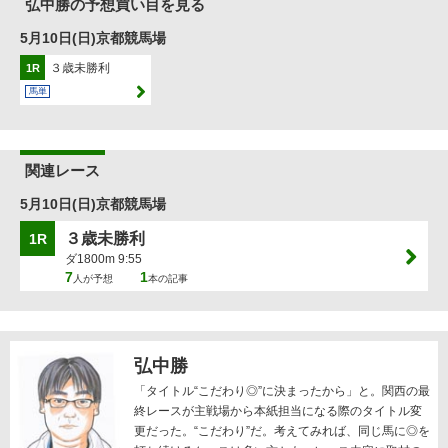
弘中勝の予想買い目を見る
5月10日(日)京都競馬場
３歳未勝利
1R
馬単
関連レース
5月10日(日)京都競馬場
３歳未勝利
1R
ダ1800m 9:55
7
1
人が予想
本の記事
弘中勝
「タイトル“こだわり◎”に決まったから」と。関西の最
終レースが主戦場から本紙担当になる際のタイトル変
更だった。“こだわり”だ。考えてみれば、同じ馬に◎を