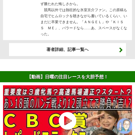
ず勝たれた悔しさから。
競馬以外では熱狂的な氷室京介ファン。この原稿も
自宅でヒムロックを聴きながら書いているくらい、い
まだに卒業できません。「ＡＮＧＥＬ」や「ＫＩＳ
Ｓ ＭＥ」、バラードなら……あ、スペースがなくな
った。
著者詳細、記事一覧へ
【動画】日曜の注目レースを大胆予想！