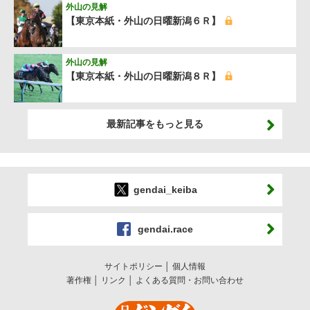
外山の見解
【東京本紙・外山の日曜新潟６Ｒ】
外山の見解
【東京本紙・外山の日曜新潟８Ｒ】
最新記事をもっと見る
gendai_keiba
gendai.race
サイトポリシー
個人情報
著作権
リンク
よくある質問・お問い合わせ