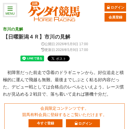
ログイン
MENU
会員登録
市川の見解
【日曜新潟４Ｒ】市川の見解
公開日:2026年5月9日 17:00
更新日:2026年5月9日 17:00
初障害だった前走で③着のドラギニャンから。好位追走と積
極的に運んで飛越も無難。最後までしぶとく粘る好内容だっ
た。デビュー戦としては合格点のレベルといえよう。レース慣
れが見込める２戦目で、落ち着いて走れば勝機十分だ。
会員限定コンテンツです。
競馬有料会員に登録するとご覧いただけます。
今すぐ登録
ログイン