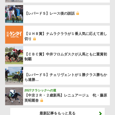
【レパードＳ】レース後の談話
【ＵＨＢ賞】ナムラクララが１番人気に応えて差し
切り
【ＣＢＣ賞】中井フロムダスクが人馬ともに重賞初
制覇
【レパードＳ】チェリヴェントが１勝クラス勝ちか
ら連勝…
2027クラシックへの道
【中京２Ｒ・２歳新馬】レニュアージュ 牝・藤原
英昭厩舎
最新記事をもっと見る