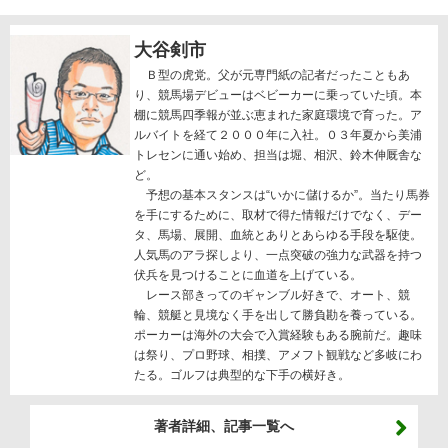
大谷剣市
Ｂ型の虎党。父が元専門紙の記者だったこともあ
り、競馬場デビューはベビーカーに乗っていた頃。本
棚に競馬四季報が並ぶ恵まれた家庭環境で育った。ア
ルバイトを経て２０００年に入社。０３年夏から美浦
トレセンに通い始め、担当は堀、相沢、鈴木伸厩舎な
ど。
予想の基本スタンスは“いかに儲けるか”。当たり馬券
を手にするために、取材で得た情報だけでなく、デー
タ、馬場、展開、血統とありとあらゆる手段を駆使。
人気馬のアラ探しより、一点突破の強力な武器を持つ
伏兵を見つけることに血道を上げている。
レース部きってのギャンブル好きで、オート、競
輪、競艇と見境なく手を出して勝負勘を養っている。
ポーカーは海外の大会で入賞経験もある腕前だ。趣味
は祭り、プロ野球、相撲、アメフト観戦など多岐にわ
たる。ゴルフは典型的な下手の横好き。
著者詳細、記事一覧へ