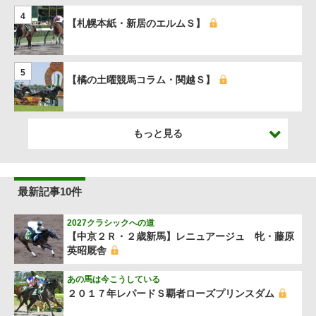
4
【札幌本紙・新居のエルムＳ】
5
【橘の土曜競馬コラム・関越Ｓ】
もっと見る
最新記事10件
2027クラシックへの道
【中京２Ｒ・２歳新馬】レニュアージュ 牝・藤原
英昭厩舎
あの馬は今こうしている
２０１７年レパードＳ覇者ローズプリンスダム