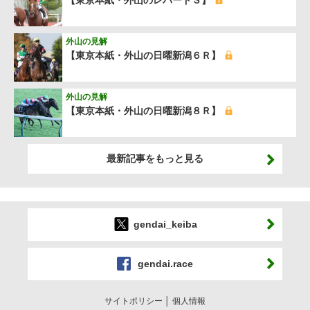
外山の見解
【東京本紙・外山の日曜新潟６Ｒ】
外山の見解
【東京本紙・外山の日曜新潟８Ｒ】
最新記事をもっと見る
gendai_keiba
gendai.race
サイトポリシー
個人情報