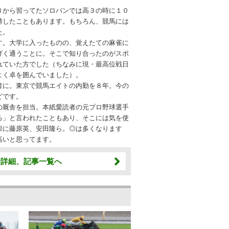
から習ってたソロバンでは高３の時に１０
勝したこともあります。もちろん、競馬には
た。
。大学に入ったものの、覚えたての麻雀に
げく通うことに。そこで知り合ったのがスポ
れていた方でした（ちなみに現・最高位戦日
よく卓を囲んでいました）。
に。東京で競馬エイトの内勤を８年。今の
どです。
厩舎を担当。本紙愛読者の元プロ野球選手
る」と言われたこともあり、そこには気を使
崇に藤原英、安田隆ら。◎は多くなります
高いと思ってます。
者詳細、記事一覧へ