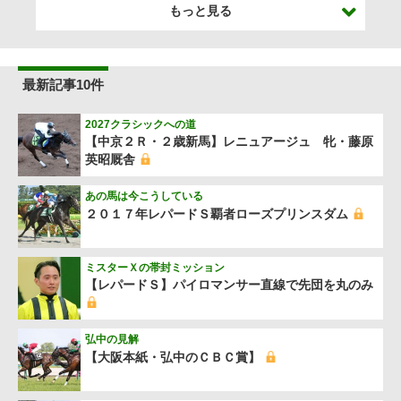
もっと見る
最新記事10件
2027クラシックへの道
【中京２Ｒ・２歳新馬】レニュアージュ 牝・藤原
英昭厩舎
あの馬は今こうしている
２０１７年レパードＳ覇者ローズプリンスダム
ミスターＸの帯封ミッション
【レパードＳ】パイロマンサー直線で先団を丸のみ
弘中の見解
【大阪本紙・弘中のＣＢＣ賞】