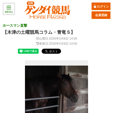
ログイン
MENU
会員登録
ホースマン直撃
【木津の土曜競馬コラム・青竜Ｓ】
公開日:2026年5月8日 14:00
更新日:2026年5月8日 14:00