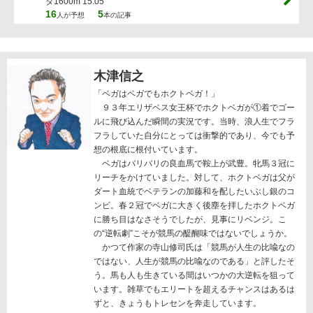
ダ1600m 15:05
16
5
人が予想
本の記事
木津信之
「ベガはベガでもホクトベガ！」
９３年エリザベス女王杯でホクトベガが①着でゴー
ルに飛び込んだ瞬間の実況です。当時、浪人生でフラ
フラしていた自分にとっては衝撃的であり、今でも予
想の根底に根付いています。
ベガはバリバリの良血馬で鞍上が武豊。牝馬３冠に
リーチをかけていました。対して、ホクトベガは父が
ダート血統でベテランの加藤和を配したいぶし銀のコ
ンビ。春２冠でベガに大きく後塵を拝したホクトベガ
に勝ち目はなさそうでしたが、見事にリベンジ。こ
の“逆転劇”こそが競馬の醍醐味ではないでしょうか。
かつて作家の寺山修司氏は「競馬が人生の比喩なの
ではない、人生が競馬の比喩なのである」と評したそ
う。馬も人も生きている間はいつかの大逆転を狙って
います。雑草でもエリートを超えるチャンスはあるは
ずと、きょうもトレセンを奔走しています。