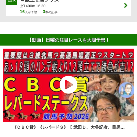
ダ1400m 16:30
16
3
人が予想
本の記事
【動画】日曜の注目レースを大胆予想！
《ＣＢＣ賞》《レパードＳ》【 武田Ｄ、大谷記者、目黒…