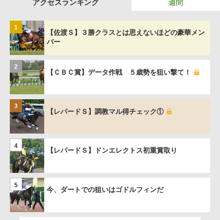
アクセスランキング
週間
1
【佐渡Ｓ】３勝クラスとは思えないほどの豪華メン
バー
2
【ＣＢＣ賞】データ作戦 ５歳勢を狙い撃て！
3
【レパードＳ】調教マル得チェック①
4
【レパードＳ】ドンエレクトス初重賞取り
5
今、ダートでの狙いはゴドルフィンだ