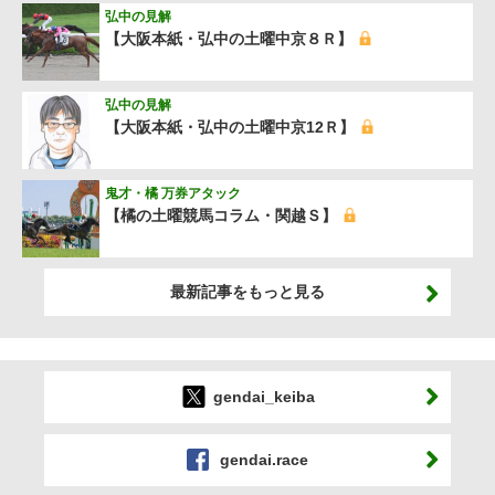
弘中の見解
【大阪本紙・弘中の土曜中京８Ｒ】
弘中の見解
【大阪本紙・弘中の土曜中京12Ｒ】
鬼才・橘 万券アタック
【橘の土曜競馬コラム・関越Ｓ】
最新記事をもっと見る
gendai_keiba
gendai.race