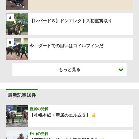
4
【レパードＳ】ドンエレクトス初重賞取り
5
今、ダートでの狙いはゴドルフィンだ
もっと見る
最新記事10件
新居の見解
【札幌本紙・新居のエルムＳ】
外山の見解