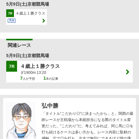
5月9日(土)京都競馬場
４歳上１勝クラス
7R
馬単
関連レース
5月9日(土)京都競馬場
４歳上１勝クラス
7R
ダ1900m 13:20
7
1
人が予想
本の記事
弘中勝
「タイトル“こだわり◎”に決まったから」と。関西の最
終レースが主戦場から本紙担当になる際のタイトル変
更だった。“こだわり”だ。考えてみれば、同じ馬に◎を
打ち続けるケースは多い方かも。レース内容に取材の
感触。穴で◎を打ち、次走で無印にできるほど情の薄