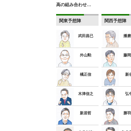
高の組み合わせ…
関東予想陣
関西予想陣
武田昌已
播磨
外山勲
藤岡
橘正信
新
木津信之
弘
新居哲
勝羽