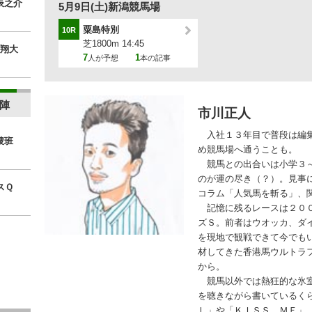
辰之介
5月9日(土)新潟競馬場
粟島特別
10R
芝1800m 14:45
翔大
7
1
人が予想
本の記事
陣
市川正人
入社１３年目で普段は編集
捜班
め競馬場へ通うことも。
競馬との出合いは小学３～
のが運の尽き（？）。見事
スＱ
コラム「人気馬を斬る」、
記憶に残るレースは２００
ズＳ。前者はウオッカ、ダ
を現地で観戦できて今でも
材してきた香港馬ウルトラ
から。
競馬以外では熱狂的な氷室
を聴きながら書いているく
Ｌ」や「ＫＩＳＳ ＭＥ」