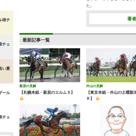
た。
著
ル得チ
最新記事一覧
得チェ
高い夏
新居の見解
外山の見解
【札幌本紙・新居のエルムＳ】
【東京本紙・外山の土曜新
ザール
Ｒ】
得チェ