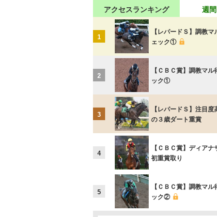
アクセスランキング
週間
【レパードＳ】調教マ
1
ェック①
【ＣＢＣ賞】調教マル
2
ック①
【レパードＳ】注目度
3
の３歳ダート重賞
【ＣＢＣ賞】ディアナ
4
初重賞取り
【ＣＢＣ賞】調教マル
5
ック②