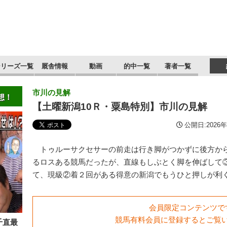
シリーズ一覧
厩舎情報
動画
的中一覧
著者一覧
市川の見解
想！
【土曜新潟10Ｒ・粟島特別】市川の見解
公開日:2026年
トゥルーサクセサーの前走は行き脚がつかずに後方か
るロスある競馬だったが、直線もしぶとく脚を伸ばして
て、現級②着２回がある得意の新潟でもうひと押しが利
会員限定コンテンツで
競馬有料会員に登録するとご覧
千直最