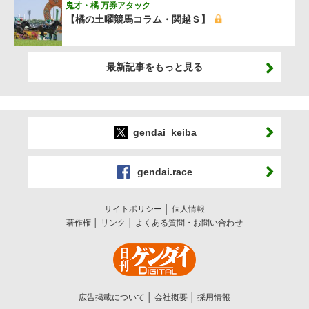
鬼才・橘 万券アタック
【橘の土曜競馬コラム・関越Ｓ】
最新記事をもっと見る
gendai_keiba
gendai.race
サイトポリシー
個人情報
著作権
リンク
よくある質問・お問い合わせ
広告掲載について
会社概要
採用情報