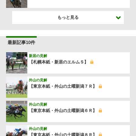
もっと見る
最新記事10件
新居の見解
【札幌本紙・新居のエルムＳ】
外山の見解
【東京本紙・外山の土曜新潟７Ｒ】
外山の見解
【東京本紙・外山の土曜新潟６Ｒ】
外山の見解
【東京本紙・外山の土曜新潟８Ｒ】