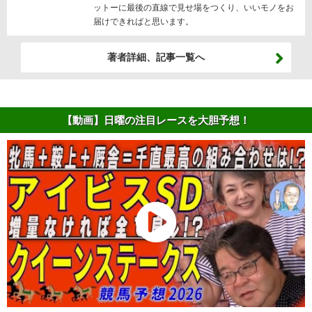
ットーに最後の直線で見せ場をつくり、いいモノをお
届けできればと思います。
著者詳細、記事一覧へ
【動画】日曜の注目レースを大胆予想！