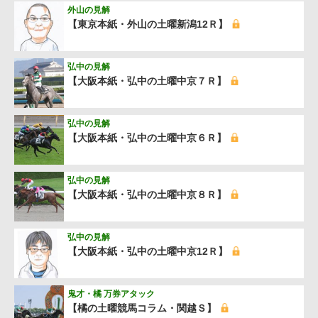
外山の見解
【東京本紙・外山の土曜新潟12Ｒ】
弘中の見解
【大阪本紙・弘中の土曜中京７Ｒ】
弘中の見解
【大阪本紙・弘中の土曜中京６Ｒ】
弘中の見解
【大阪本紙・弘中の土曜中京８Ｒ】
弘中の見解
【大阪本紙・弘中の土曜中京12Ｒ】
鬼才・橘 万券アタック
【橘の土曜競馬コラム・関越Ｓ】