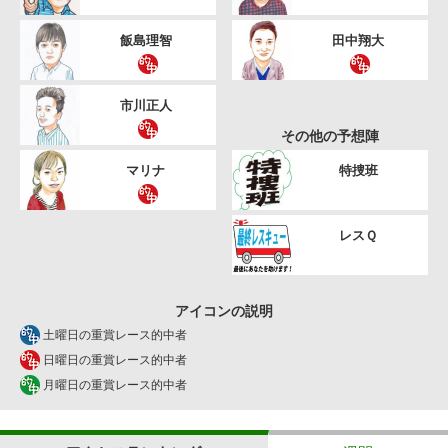
飯島理智
田中翔大
市川正人
その他の予想陣
マリナ
特捜班
レスＱ
アイコンの説明
土曜日の重賞レース的中者
日曜日の重賞レース的中者
月曜日の重賞レース的中者