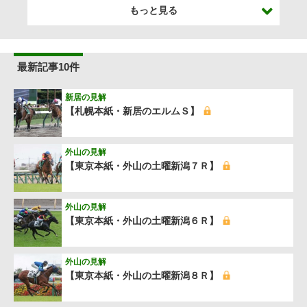
もっと見る
最新記事10件
新居の見解
【札幌本紙・新居のエルムＳ】
外山の見解
【東京本紙・外山の土曜新潟７Ｒ】
外山の見解
【東京本紙・外山の土曜新潟６Ｒ】
外山の見解
【東京本紙・外山の土曜新潟８Ｒ】