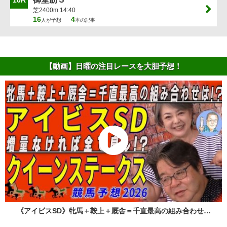
芝2400m 14:40
16
4
人が予想
本の記事
【動画】日曜の注目レースを大胆予想！
《アイビスSD》牝馬＋鞍上＋厩舎＝千直最高の組み合わせ…