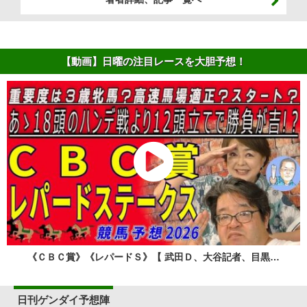
【動画】日曜の注目レースを大胆予想！
《ＣＢＣ賞》《レパードＳ》【 武田Ｄ、大谷記者、目黒…
日刊ゲンダイ予想陣