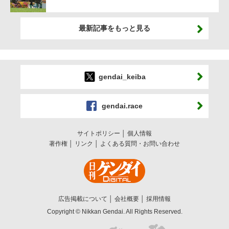
最新記事をもっと見る
gendai_keiba
gendai.race
サイトポリシー
個人情報
著作権
リンク
よくある質問・お問い合わせ
広告掲載について
会社概要
採用情報
Copyright © Nikkan Gendai. All Rights Reserved.