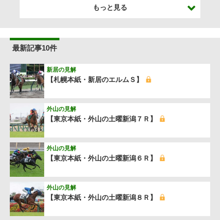
もっと見る
最新記事10件
新居の見解
【札幌本紙・新居のエルムＳ】
外山の見解
【東京本紙・外山の土曜新潟７Ｒ】
外山の見解
【東京本紙・外山の土曜新潟６Ｒ】
外山の見解
【東京本紙・外山の土曜新潟８Ｒ】