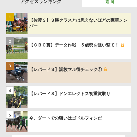
アクセスランキング
週間
1
【佐渡Ｓ】３勝クラスとは思えないほどの豪華メン
バー
2
【ＣＢＣ賞】データ作戦 ５歳勢を狙い撃て！
3
【レパードＳ】調教マル得チェック①
4
【レパードＳ】ドンエレクトス初重賞取り
5
今、ダートでの狙いはゴドルフィンだ