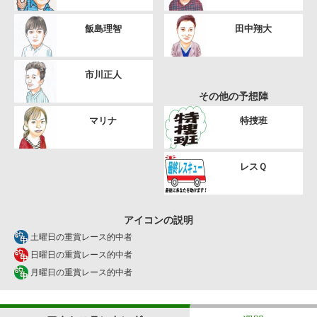
飯島理智
田中翔大
市川正人
その他の予想陣
マリナ
特捜班
レスＱ
アイコンの説明
土曜日の重賞レース的中者
日曜日の重賞レース的中者
月曜日の重賞レース的中者