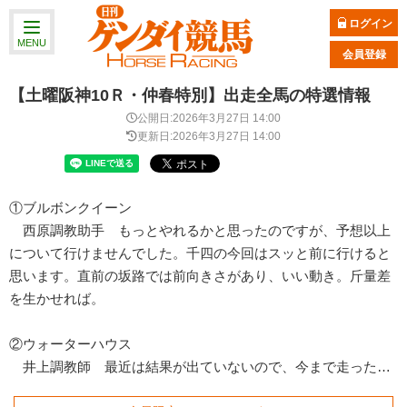
ログイン
MENU
会員登録
【土曜阪神10Ｒ・仲春特別】出走全馬の特選情報
公開日:2026年3月27日 14:00
更新日:2026年3月27日 14:00
①ブルボンクイーン
西原調教助手 もっとやれるかと思ったのですが、予想以上
について行けませんでした。千四の今回はスッと前に行けると
思います。直前の坂路では前向きさがあり、いい動き。斤量差
を生かせれば。
②ウォーターハウス
井上調教師 最近は結果が出ていないので、今まで走った…