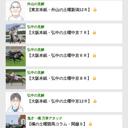
外山の見解
【東京本紙・外山の土曜新潟12Ｒ】
弘中の見解
【大阪本紙・弘中の土曜中京７Ｒ】
弘中の見解
【大阪本紙・弘中の土曜中京６Ｒ】
弘中の見解
【大阪本紙・弘中の土曜中京８Ｒ】
弘中の見解
【大阪本紙・弘中の土曜中京12Ｒ】
鬼才・橘 万券アタック
【橘の土曜競馬コラム・関越Ｓ】