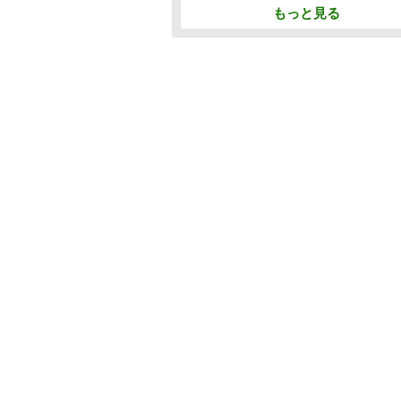
もっと見る