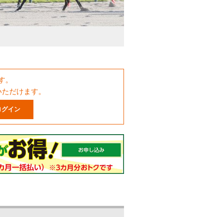
す。
いただけます。
ログイン