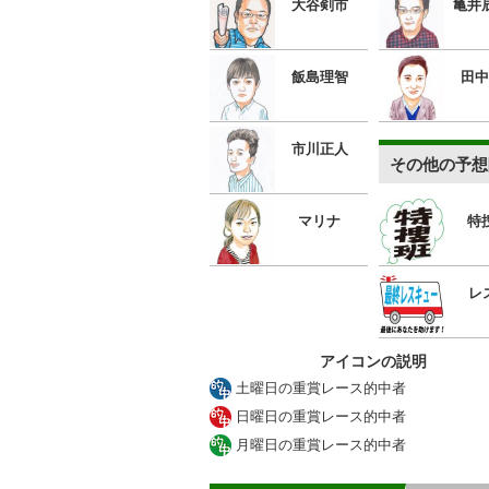
大谷剣市
亀井
飯島理智
田中
市川正人
その他の予想
マリナ
特
レ
アイコンの説明
土曜日の重賞レース的中者
日曜日の重賞レース的中者
月曜日の重賞レース的中者