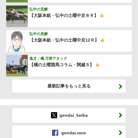
弘中の見解
【大阪本紙・弘中の土曜中京８Ｒ】
弘中の見解
【大阪本紙・弘中の土曜中京12Ｒ】
鬼才・橘 万券アタック
【橘の土曜競馬コラム・関越Ｓ】
最新記事をもっと見る
gendai_keiba
gendai.race