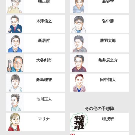
橘正信
新谷学
木津信之
弘中勝
新居哲
勝羽太郎
大谷剣市
亀井辰之介
飯島理智
田中翔大
市川正人
その他の予想陣
マリナ
特捜班