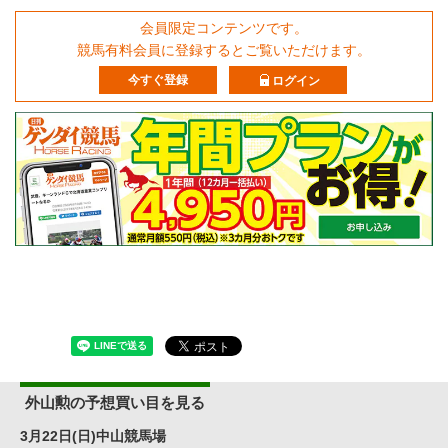
会員限定コンテンツです。
競馬有料会員に登録するとご覧いただけます。
今すぐ登録
ログイン
外山勲の予想買い目を見る
3月22日(日)中山競馬場