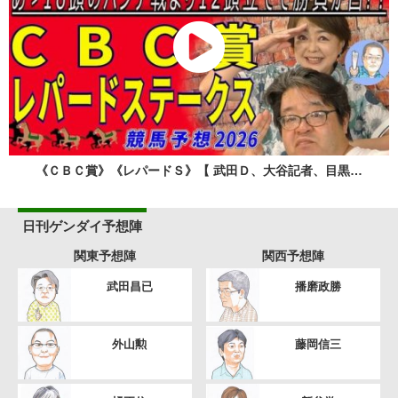
《ＣＢＣ賞》《レパードＳ》【 武田Ｄ、大谷記者、目黒…
日刊ゲンダイ予想陣
関東予想陣
関西予想陣
武田昌已
播磨政勝
外山勲
藤岡信三