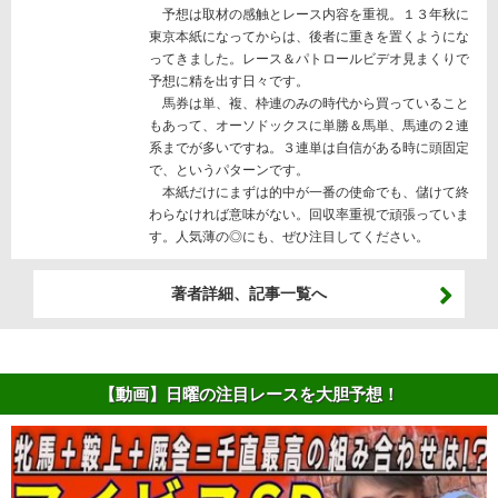
予想は取材の感触とレース内容を重視。１３年秋に
東京本紙になってからは、後者に重きを置くようにな
ってきました。レース＆パトロールビデオ見まくりで
予想に精を出す日々です。
馬券は単、複、枠連のみの時代から買っていること
もあって、オーソドックスに単勝＆馬単、馬連の２連
系までが多いですね。３連単は自信がある時に頭固定
で、というパターンです。
本紙だけにまずは的中が一番の使命でも、儲けて終
わらなければ意味がない。回収率重視で頑張っていま
す。人気薄の◎にも、ぜひ注目してください。
著者詳細、記事一覧へ
【動画】日曜の注目レースを大胆予想！