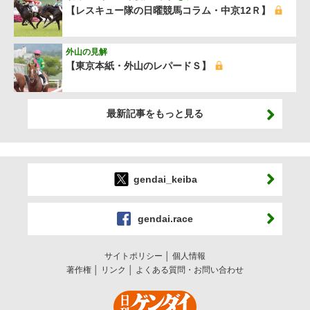
【レスキュー隊の日曜競馬コラム・中京12Ｒ】
外山の見解
【東京本紙・外山のレパードＳ】
最新記事をもっと見る
gendai_keiba
gendai.race
サイトポリシー
個人情報
著作権
リンク
よくある質問・お問い合わせ