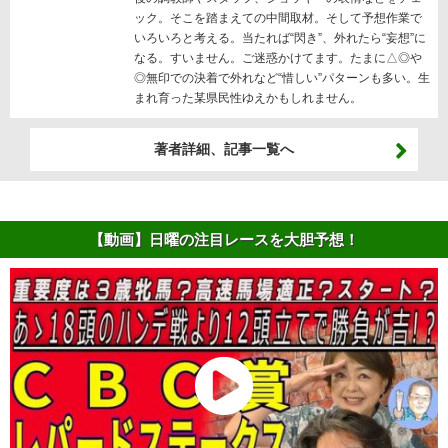
ック。そこを踏まえての中間取材。そして予想作業で
いろいろと考える。当たれば“閃き”、外れたら“妄想”に
なる。すいません。ご迷惑かけてます。たまに△◎や
◎無印での決着で外れなど“惜しい”パターンも多い。生
まれ育った某県民性ゆえかもしれません。
著者詳細、記事一覧へ
【動画】日曜の注目レースを大胆予想！