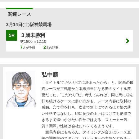
関連レース
3月14日(土)阪神競馬場
３歳未勝利
5R
芝1800m 12:10
7
2
人が予想
本の記事
弘中勝
「タイトル“こだわり◎”に決まったから」と。関西の最
終レースが主戦場から本紙担当になる際のタイトル変
更だった。“こだわり”だ。考えてみれば、同じ馬に◎を
打ち続けるケースは多い方かも。レース内容に取材の
感触。穴で◎を打ち、次走で無印にできるほど情の薄
い性格ではないし、印に多少の上下はつけても納得で
きるまで追いかけたい性分ではある。ストーカー気
質？闇深い性格は会社にバレてるようです。
競馬内容はもちろん、タイミングが合えばレース直
後の調教師やスタッフ、ジョッキーの表情などをチェ