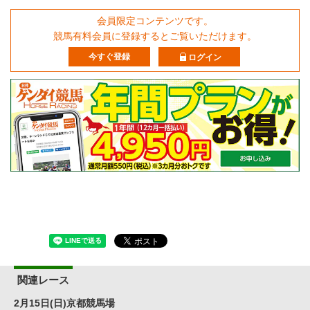
会員限定コンテンツです。
競馬有料会員に登録するとご覧いただけます。
今すぐ登録
ログイン
関連レース
2月15日(日)京都競馬場