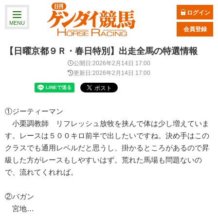
ログイン
MENU
会員登録
【日曜京都９Ｒ・春日特別】出走全馬の特選情報
公開日:2026年2月14日 17:00
更新日:2026年2月14日 17:00
①ジーティーマン
小栗調教師 リフレッシュ放牧を挟んで体は少し増えていま
す。レースは５００キロ前半で出したいですね。決め手はこの
クラスでも通用レベルだと思うし、掛かるところがあるので昇
級した方がレースもしやすいはず。荒れた馬場も問題ないの
で、流れてくれれば。
②バガン
宮地…