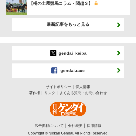
【橘の土曜競馬コラム・関越Ｓ】
最新記事をもっと見る
gendai_keiba
gendai.race
サイトポリシー
個人情報
著作権
リンク
よくある質問・お問い合わせ
広告掲載について
会社概要
採用情報
Copyright © Nikkan Gendai. All Rights Reserved.